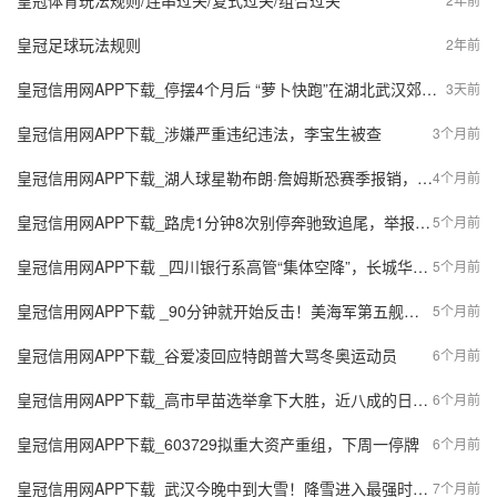
皇冠体育玩法规则/连串过关/复式过关/组合过关
皇冠足球玩法规则
2年前
皇冠信用网APP下载_停摆4个月后 “萝卜快跑”在湖北武汉郊区重新接单，多名本地用户发帖称重新叫到车
3天前
皇冠信用网APP下载_涉嫌严重违纪违法，李宝生被查
3个月前
皇冠信用网APP下载_湖人球星勒布朗·詹姆斯恐赛季报销，季后赛前景蒙阴
4个月前
皇冠信用网APP下载_路虎1分钟8次别停奔驰致追尾，举报路虎男子称遭电话轰炸“早上7点敲我家门，下午1点都没走”，警方通报：已刑事立案
5个月前
皇冠信用网APP下载 _四川银行系高管“集体空降”，长城华西银行业绩承压待解
5个月前
皇冠信用网APP下载 _90分钟就开始反击！美海军第五舰队总部遭伊朗导弹命中，情况如何
5个月前
皇冠信用网APP下载_谷爱凌回应特朗普大骂冬奥运动员
6个月前
皇冠信用网APP下载_高市早苗选举拿下大胜，近八成的日本人表示，已经没必要再改善中日关系了？
6个月前
皇冠信用网APP下载_603729拟重大资产重组，下周一停牌
6个月前
皇冠信用网APP下载_武汉今晚中到大雪！降雪进入最强时段！湖北暴雪、大雪、冰粒、冻雨继续！
7个月前