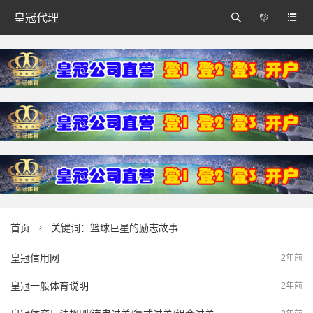
皇冠代理



首页
关键词：篮球巨星的励志故事

皇冠信用网
2年前
皇冠一般体育说明
2年前
2年前