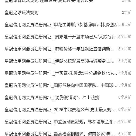
皇冠体育玩法规则/连串过关/复式过关/组合过关
皇冠足球玩法规则
2年前
皇冠信用网会员注册网址_申花主帅斯卢茨基辞职，韩鹏也因个人原因离开泰山！背后隐藏的压力与挑战
6天前
皇冠信用网会员注册网址 _周末唯一开盘市场已从“大跌”到“大涨”，周一走向取决于这几个核心
5个月前
皇冠信用网会员注册网址 _钨粉价格一年狂飙近五倍创新高 产业链集体调价 业内：短期内供需紧张格局难改
5个月前
皇冠信用网会员注册网址 _伊朗总统就最高领袖遇袭身亡发表声明 称将追究相关责任
5个月前
皇冠信用网会员注册网址 _世预赛-朱俊龙5三分胡金秋15+6 男篮逆转中国台北
5个月前
皇冠信用网会员注册网址_国际篮联向中国国家队、中国球迷以及整个中国篮球界致歉
5个月前
皇冠信用网会员注册网址_“沈腾说错词”，冲上热搜
6个月前
皇冠信用网会员注册网址_2026中超赛程公布 史上最大规模“负分开局”引关注
6个月前
皇冠信用网会员注册网址_中立运动员犯规，林孝埈米兰冬奥会被故意推了两次，最终戴着熊猫图案头盔晋级；另外两名选手刘少昂、孙龙也顺利晋级
6个月前
皇冠信用网会员注册网址_最高检案例曝光：海南多家“老爸茶”超限量使用“科技与狠活”
6个月前