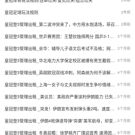
皇冠体育玩法规则/连串过关/复式过关/组合过关
皇冠足球玩法规则
2年前
皇冠登3管理出租_第二波冲突来了，中方用水炮清场，菲召见中国大使，日本介入很快
2周前
皇冠登3管理出租_世乒赛男团：王楚钦独得两分 国乒3-1逆转罗马尼亚进八强
3个月前
皇冠登3管理出租_余华：辅导儿子语文后考试不及格；网友：就像歪果仁英语考试不及格一样
3个月前
皇冠登3管理出租_华北电力大学保定校区被爆有男生戴假发进女生宿舍楼厕所偷拍，被当场抓住后，当地派出所将其带走调查
3个月前
皇冠登3管理出租_英超欧冠双线冲刺，阿森纳为何不该解雇阿尔特塔？
4个月前
皇冠登3管理出租_上海一女子与丈夫视频时发生争吵情绪失控，留下诀别的话突然断联！随后被发现漂浮在河中一动不动，民警狂奔跳水救援，目前该女子已无大碍
5个月前
皇冠登3管理出租 _美议员：美政府严重误判伊朗能力 已失去对战争的控制
5个月前
皇冠登3管理出租 _突发！伊朗宣布发射弹头重2吨、速度超14马赫远程导弹打击美以，为遇难小学生报仇！以财长儿子在与真主党冲突中受伤
5个月前
皇冠登3管理出租 _伊朗4枚弹道导弹“突袭”美军航母，却变成一场“昂贵的烟花秀”
5个月前
皇冠登3管理出租_冬奥前瞻：徐梦桃齐广璞迎首秀 速滑团体中国男队冲奖牌
6个月前