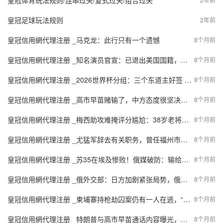
皇冠体育玩法规则/连串过关/复式过关/组合过关
皇冠足球玩法规则
2年前
皇冠信用網代理注册 _马克龙：此行只有一个遗憾
8个月前
皇冠信用網代理注册 _知名演员官宣：已退出美国国籍，正式成为中国公民！
8个月前
皇冠信用網代理注册 _2026世界杯分组：三个东道主好签 法国挪威同组+日本战荷兰
8个月前
皇冠信用網代理注册 _高市早苗赌输了，中方态度很坚决，维新会选边站，不想成历史的罪人
8个月前
皇冠信用網代理注册 _梅西助攻难掩评分尴尬：38岁老将的战术转型与进球偏见的争论
8个月前
皇冠信用網代理注册 _尤猛军辞去有关职务，曾任福州市市长
8个月前
皇冠信用網代理注册 _苏35在埃及惨败！俄媒破防：输给了被中巴造“米格21”击落的阵风
8个月前
皇冠信用網代理注册 _俄外交部：日方加剧紧张局势，俄保留采取强硬回应的权利
8个月前
皇冠信用網代理注册 _柬埔寨持枪劫囚案仍有一人在逃，“大嫂”等被控杀人罪等多项重罪
8个月前
皇冠信用網代理注册 _特朗普与高市早苗通话内容曝光，时长25分钟，建议她不要在台湾主权问题上挑衅中国；此前高市对通话内容避而不谈
8个月前