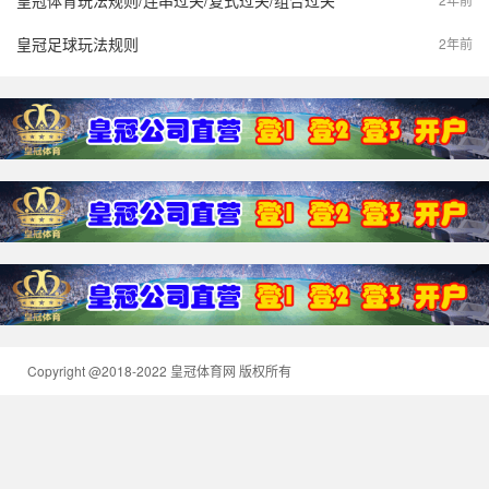
皇冠体育玩法规则/连串过关/复式过关/组合过关
皇冠足球玩法规则
2年前
Copyright @2018-2022 皇冠体育网 版权所有