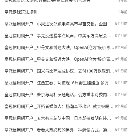
皇冠体育玩法规则/连串过关/复式过关/组合过关
皇冠足球玩法规则
2年前
皇冠信用網开户 _小泉进次郎跪地与高市早苗交谈，企图为高市发声，遭在野党强烈嘘声
8个月前
皇冠信用網开户 _事先没透露半点风声，中美军方高层会面，在华盛顿密谈两天，特朗普对华交了底！
8个月前
皇冠信用網开户 _甲骨文和博通大跌，OpenAI沦为“股价毒药”；泽连斯基主张选举或公投解决“和平计划”分歧；下任美联储主席候选人有变；英伟达下周将就“缺电”问题开会 | 一周国际财经
8个月前
皇冠信用網开户 _甲骨文和博通大跌，OpenAI沦为“股价毒药”；泽连斯基主张选举或公投解决“和平计划”分歧；下任美联储主席候选人有变；英伟达下周将就“缺电”问题开会 | 一周国际财经
8个月前
皇冠信用網开户 _国米与比萨达成协议：支付100万欧取消阿金桑米罗买断条款
8个月前
皇冠信用網开户 _江西宜春：河道现16斤野生娃娃鱼 多方联动救助成功放生
8个月前
皇冠信用網开户 _普京与马杜罗通电话，俄方重申对委内瑞拉政府支持
8个月前
皇冠信用網开户 _开拓者媒体人：杨瀚森不出3年就会被踢出联盟
8个月前
皇冠信用網开户 _五常有三站队中国，日本却揣着明白装糊涂：亲密的朋友，你快说句话呀！
8个月前
皇冠信用網开户 _看看大热必死的另外一种解读方式，通过用户投票了解球迷们的声音！
8个月前