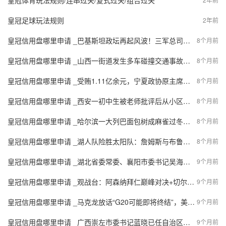
皇冠体育玩法规则/连串过关/复式过关/组合过关
皇冠足球玩法规则
2年前
皇冠信用盘哪里申请 _巴基斯坦政坛再起风波！三军总司令手握大权，果断对内发动“铁腕清洗”
8个月前
皇冠信用盘哪里申请 _山西一街道发生多车碰撞交通事故，致多车受损！肇事司机被警方控制，事故具体原因还在进一步调查中
8个月前
皇冠信用盘哪里申请 _受贿1.11亿余元，宁夏政协原主席齐同生73岁被判死缓
8个月前
皇冠信用盘哪里申请 _西安一初中生被老师批评后从小区跳楼身亡，家属状告物业公司索赔90万，法院判了
8个月前
皇冠信用盘哪里申请 _哈尔滨一大列巴面包树成麻雀过冬粮仓，设计师：一百多个面包做成，已有两年
8个月前
皇冠信用盘哪里申请 _湖人队险胜太阳队：詹姆斯与布鲁克斯的竞争再度升级
8个月前
皇冠信用盘哪里申请 _湖北省委常委、襄阳市委书记吴海涛：务本务实 真抓实干 奋力打造中西部发展的区域性中心城市
9个月前
皇冠信用盘哪里申请 _观战台：阿森纳拜仁巅峰对决+切尔西碰巴萨 巴黎再战热刺
9个月前
皇冠信用盘哪里申请 _马克龙放话“G20可能即将终结”，美媒开嘲：悲剧预言家
9个月前
皇冠信用盘哪里申请 _广西崇左市委书记蓝晓已任自治区政府党组成员
9个月前