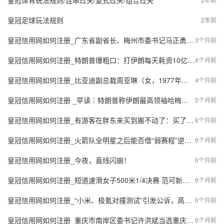
皇冠体育玩法规则/连串过关/复式过关/组合过关
皇冠足球玩法规则
2年前
皇冠信用网如何注册_广东省副省长、梅州市委书记马正勇调任四川省政府党组成员
3个月前
皇冠信用网如何注册_特朗普爆粗口：打伊朗每天耗资10亿，美军“最大麻烦”还是来了
4个月前
皇冠信用网如何注册_比亚迪副总裁周亚琳（女，1977年生），年薪1013.5万，打破“天花板”
4个月前
皇冠信用网如何注册 _早读｜特朗普称伊朗最高领袖哈梅内伊“已死”；伊朗宣布关闭霍尔木兹海峡
5个月前
皇冠信用网如何注册_有游客在胖东来买到搬不动了：买了5000多元的年货，还花了500多元的快递费
6个月前
皇冠信用网如何注册_火箭队全明星之后能否借“弱赛程”逆袭？赛季走向与关键变量解析
6个月前
皇冠信用网如何注册_今夜，直线闪崩！
6个月前
皇冠信用网如何注册_短道速滑女子500米1/4决赛 范可新晋级2将犯规被淘汰
6个月前
皇冠信用网如何注册_“小米、极氪对撞测试”引发公诉，高若翔涉嫌损害商品声誉案今日开庭审理
6个月前
皇冠信用网如何注册_重庆市南岸区委书记许洪斌当选重庆市人大常委会副主任
6个月前