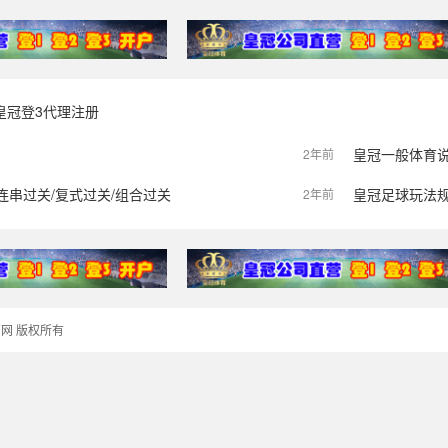
皇冠登3代理注册
皇冠一般体育
2年前
连串过关/复式过关/组合过关
皇冠足球玩法
2年前
冠体育网 版权所有