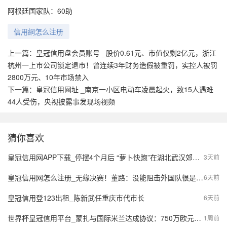
阿根廷国家队：60助
信用網怎么注册
上一篇：
皇冠信用盘会员账号 _股价0.61元、市值仅剩2亿元，浙江
杭州一上市公司锁定退市！曾连续3年财务造假被重罚，实控人被罚
2800万元、10年市场禁入
下一篇：
皇冠信用网址 _南京一小区电动车凌晨起火，致15人遇难
44人受伤，央视披露事发现场视频
猜你喜欢
皇冠信用网APP下载_停摆4个月后 “萝卜快跑”在湖北武汉郊区重新接单，多名本地用户发帖称重新叫到车
3天前
皇冠信用网怎么注册_无缘决赛！董路：没能阻击外国队很是自责，孩子们尽力了责任在我
6天前
皇冠信用登123出租_陈新武任重庆市代市长
6天前
世界杯皇冠信用平台_蒙扎与国际米兰达成协议：750万欧元签下阿金桑米罗，10%二转分成成亮点
1周前