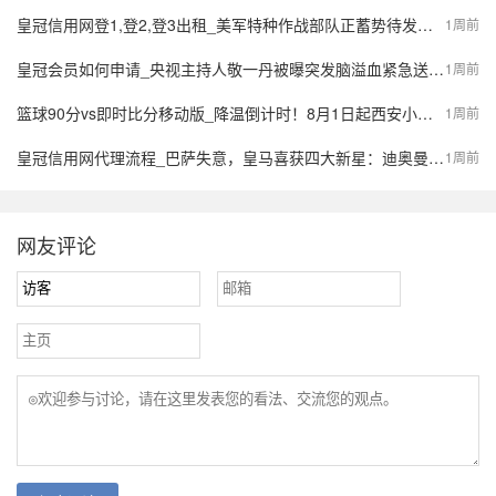
皇冠信用网登1,登2,登3出租_美军特种作战部队正蓄势待发，派数千美军入境伊朗，强行夺取9吨铀浓缩？
1周前
皇冠会员如何申请_央视主持人敬一丹被曝突发脑溢血紧急送医，最新公众号置顶评论回应：不信谣，不传谣
1周前
篮球90分vs即时比分移动版_降温倒计时！8月1日起西安小到中雨，陕西局地大到暴雨，气象预报→
1周前
皇冠信用网代理流程_巴萨失意，皇马喜获四大新星：迪奥曼德、B席、库库雷利亚与邓弗里斯的转会内幕
1周前
网友评论