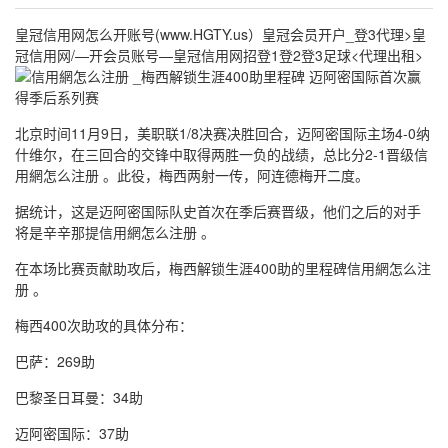
皇冠信用网怎么开账号(www.HGTY.us）皇冠会员开户_登3代理>皇
冠信用网/—开会员账号—皇冠信用网招登1登2登3足球<代理出租>
北京时间11月9日，美职联1/8决赛决胜回合，迈阿密国际主场4-0纳
什维尔，在三回合的交锋中取得两胜一负的战绩，总比分2-1晋级信
用網怎么注册 。此役，梅西两射一传，阿连德梅开二度。
据统计，这是迈阿密国际队史首次在季后赛晋级，他们之后的对手
将是辛辛那提信用網怎么注册 。
在本场比赛贡献助攻后，梅西解锁生涯400助的里程碑信用網怎么注
册 。
梅西400次助攻的具体分布：
巴萨：269助
巴黎圣日耳曼：34助
迈阿密国际：37助