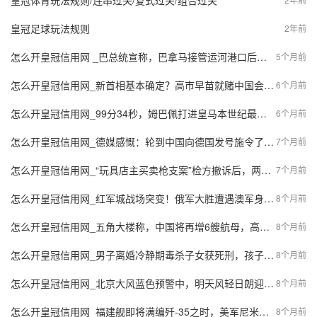
皇冠体育玩法规则/连串过关/复式过关/组合过关
皇冠足球玩法规则
2年前
怎么开皇冠信用网 _巴总统宣称，巴拿马接管运河港口后，相信中国不会采取反制措施！外交部态度明确
5个月前
怎么开皇冠信用网_新首相基本确定？高市早苗就赌中国会认栽，话音刚落，俄罗斯出手教训日本
6个月前
怎么开皇冠信用网_99分34秒，姆巴佩打进皇马本世纪最晚西甲制胜球
6个月前
怎么开皇冠信用网_德媒感慨：轮到中国向德国发号施令了，风水轮流转，想不到我们也有今天
7个月前
怎么开皇冠信用网_“玩具店主买卖枪支案”检方撤诉后，两当事人申请国赔53万余元
7个月前
怎么开皇冠信用网_红军城战场突变！俄军大胜遭遇澳军身影，乌军打红眼用M1坦克拼命反扑
8个月前
怎么开皇冠信用网_五角大楼称，中国将再增6艘航母，高市早苗感到不妙，再次暗示特朗普
8个月前
怎么开皇冠信用网_男子离婚冷静期毒杀子女获死刑，孩子母亲称满意！仍未离婚
8个月前
怎么开皇冠信用网_北京大风蓝色预警中，明天风轻日朗迎冬至
8个月前
怎么开皇冠信用网_福建舰即将满编歼-35之时，美军尼米兹号退役，反华航母又少一艘
8个月前