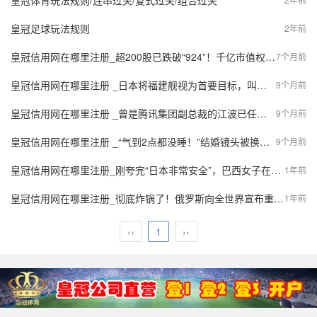
皇冠体育玩法规则/连串过关/复式过关/组合过关
皇冠足球玩法规则
2年前
皇冠信用网在哪里注册_超200股已跌破“924”！千亿市值权重占一成，这些板块临近行情起点
7个月前
皇冠信用网在哪里注册 _日本将福建舰视为首要目标，叫嚣要优先击沉，实力悬殊纯属自取其辱
9个月前
皇冠信用网在哪里注册 _曾是腾讯集团副总裁的江波已任上海交大教授、博导
9个月前
皇冠信用网在哪里注册 _“气到2点都没睡！”结婚镜头被换成监控录像，新娘崩溃！摄像称素材全丢了，酒店：赔付4000元
9个月前
皇冠信用网在哪里注册_刚夸完“日本非常安全”，巴西女子在日遇害，凶手疑纵火烧尸掩盖作案痕迹
1年前
皇冠信用网在哪里注册_彻底炸锅了！俄罗斯向全世界宣布重大胜利！美乌彻底翻脸！
1年前
‹‹
1
››