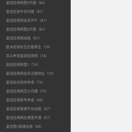
皇冠信用网登3代理（84）
皇冠足球平台代理（81）
皇冠信用网会员开户（81）
皇冠信用网登2代理（81）
皇冠信用网出租（81）
欧洲足球先生历届得主（79）
怎么申请皇冠信用网（74）
皇冠信用网登1（74）
皇冠信用网会员注册网址（72）
皇冠会员如何申请（70）
皇冠信用网怎么代理（70）
皇冠信用账号申请（69）
皇冠足球管理平台出租（67）
皇冠信用网在哪里开通（67）
皇冠登3管理出租（65）