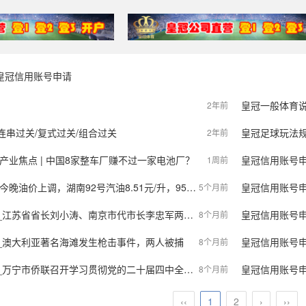
皇冠信用账号申请
皇冠一般体育
2年前
连串过关/复式过关/组合过关
皇冠足球玩法
2年前
产业焦点 | 中国8家整车厂赚不过一家电池厂？
皇冠信用账号申请_湖南20岁小伙称
1周前
上调，湖南92号汽油8.51元/升，95号汽油9.04元/升
皇冠信用账号申请_普京
5个月前
刘小涛、南京市代市长李忠军两个月内先后调研，南京栖霞这家企业什么来头？
皇冠信用账号申请 _
8个月前
 _澳大利亚著名海滩发生枪击事件，两人被捕
皇冠信用账号申请 _越南特
8个月前
宁市侨联召开学习贯彻党的二十届四中全会精神专题宣讲会
皇冠信用账号申请 _“
8个月前
‹‹
1
2
›
››