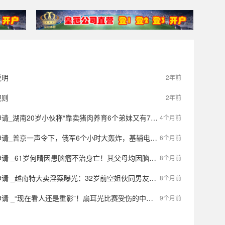
说明
2年前
规则
2年前
“靠卖猪肉养育6个弟妹又有7弟”：压力大！当地民政局：其父表示无需额外救助，账号粉丝14万，有人专门打造人设
4个月前
一声令下，俄军6个小时大轰炸，基辅电力彻底瘫痪，乌克兰或后悔撕毁停战协议
6个月前
61岁何晴因患脑瘤不治身亡！其父母均因脑溢血离世，曾演《三国演义》小乔
8个月前
大卖淫案曝光：32岁前空姐伙同男友以餐厅为掩护，组织约200名女性卖淫，警方查获大量现金
8个月前
现在看人还是重影”！扇耳光比赛受伤的中国选手：签了6场，还想完成剩下的5场
9个月前