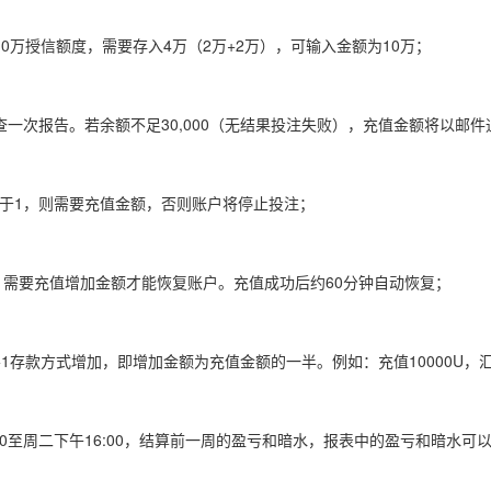
10万授信额度，需要存入4万（2万+2万），可输入金额为10万；
查一次报告。若余额不足30,000（无结果投注失败），充值金额将以邮件
小于1，则需要充值金额，否则账户将停止投注；
，需要充值增加金额才能恢复账户。充值成功后约60分钟自动恢复；
1存款方式增加，即增加金额为充值金额的一半。例如：充值10000U，汇率6
:00至周二下午16:00，结算前一周的盈亏和暗水，报表中的盈亏和暗