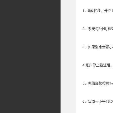
1、8成代理。开立
2、系统每3小时检
3、如果剩余金额
4.账户停止投注后
5、充值金额按照1+
6、每周一下午16