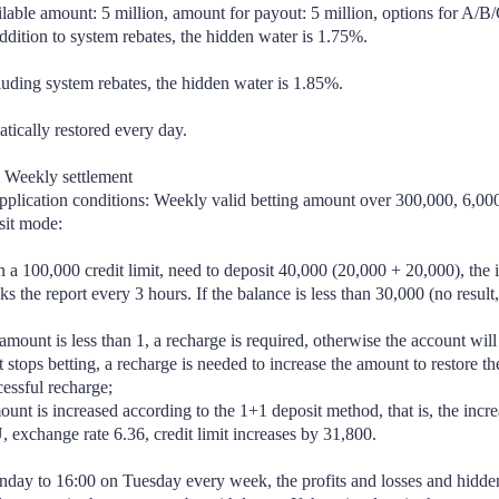
lable amount: 5 million, amount for payout: 5 million, options for A/B/
dition to system rebates, the hidden water is 1.75%. 
uding system rebates, the hidden water is 1.85%. 
tically restored every day. 
 Weekly settlement
Application conditions: Weekly valid betting amount over 300,000, 6,0
sit mode:
 a 100,000 credit limit, need to deposit 40,000 (20,000 + 20,000), the 
 the report every 3 hours. If the balance is less than 30,000 (no result, 
 amount is less than 1, a recharge is required, otherwise the account will
t stops betting, a recharge is needed to increase the amount to restore th
cessful recharge;
unt is increased according to the 1+1 deposit method, that is, the incr
exchange rate 6.36, credit limit increases by 31,800. 
ay to 16:00 on Tuesday every week, the profits and losses and hidden w