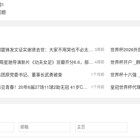
1
问题
谢霆锋发文证实谢贤去世：大家不用哭也不必太伤心
世界杯2026外围赛 _量化交易再
3周前
夫女足》豆瓣开分6.6，部分网友只打了一星；盗摄猖獗，大量商家售卖枪版，标价从0.8元到9.9元不等
世界杯开户 _
4周前
集团原党委书记、董事长武勇被查
世界杯十六强 _国际足联
1个月前
春！20年6届27场11球2助无冠 41岁C罗泪别世界杯
皇冠世界杯代理
1个月前