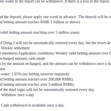
en water in the report can be withdrawn. If there is a loss in the report,
nd the deposit, please apply one week in advance. The deposit will be r
d betting amount reaches RMB 1 million or above) 
valid betting amount reaching over 5 million yuan) 
 Deng 2 will not be automatically restored every day, but the lower-lev
 Weekly settlement
or members) Application conditions: Weekly valid betting amount over
Recharged amount, cash mode
s by the amount recharged, and the amount can be withdrawn once a day
unt.
 water: 1.65% (no betting turnover required);
id betting amount reaches over 200,000 RMB);
d betting amount reaches over 5 million RMB);
 the third login will not be automatically restored every day.
: Withdraw once a day 
 Cash withdrawal is available once a day.