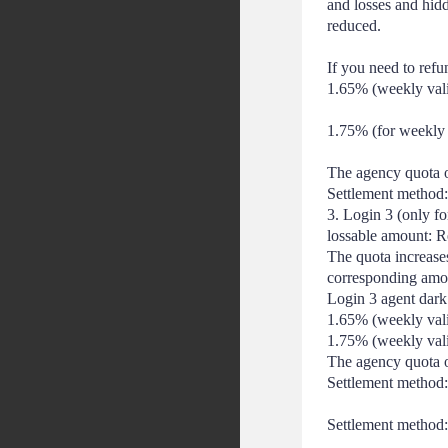
and losses and hidd
reduced. 
If you need to refu
1.65% (weekly vali
1.75% (for weekly 
The agency quota of
Settlement method:
3. Login 3 (only f
lossable amount: 
The quota increase
corresponding amo
Login 3 agent dark
1.65% (weekly val
1.75% (weekly vali
The agency quota of
Settlement method
Settlement method: