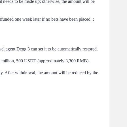
 it needs to be made up; otherwise, the amount will be 
efunded one week later if no bets have been placed. ;
el agent Deng 3 can set it to be automatically restored.
 0 million, 500 USDT (approximately 3,300 RMB), 
. After withdrawal, the amount will be reduced by the 