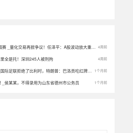
掀争议！任泽平：A股波动放大重要原因就是量化交易泛滥；百亿量化私募回应：市场认知有误，极端行情下量化恰恰是“稳定器”
4周前
群里全是托！深圳245人被刑拘
4周前
拒绝了比利时，特朗普：巴洛贡吃红牌的动作不算犯规，两个家伙全速奔跑不小心撞到了一起
1个月前
 _侯某某，不得录用为山东省德州市公务员
1个月前