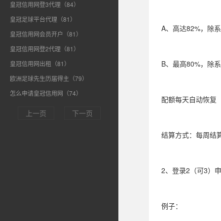
皇冠信用网登3代理（84）
皇冠足球平台代理（81）
A、高达82%，除系
皇冠信用网会员开户（81）
皇冠信用网登2代理（81）
B、最高80%，除系
皇冠信用网出租（81）
欧洲足球先生历届得主（79）
怎么申请皇冠信用网（74）
配额每天自动恢复
上一页
下一页
结算方式：每周结
2、登录2（可3）
例子：