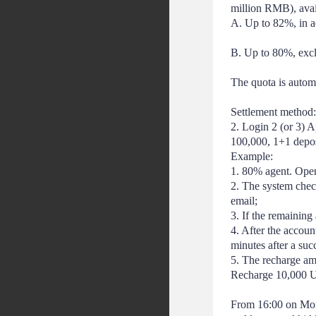
million RMB), avai
A. Up to 82%, in ad
B. Up to 80%, excl
The quota is automa
Settlement method:
2. Login 2 (or 3) 
100,000, 1+1 depo
Example:
1. 80% agent. Open
2. The system checks
email;
3. If the remaining
4. After the accoun
minutes after a suc
5. The recharge amo
Recharge 10,000 U, 
From 16:00 on Mond