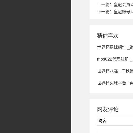
上一篇：
皇冠会员网
下一篇：
皇冠账号
猜你喜欢
世界杯足球網址 _
mos022代理注册 _周星驰导演新片《功
世界杯八强 _广铁
世界杯买球平台 _再见青
网友评论