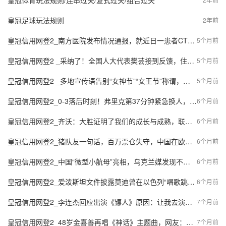
皇冠体育玩法规则/连串过关/复式过关/组合过关
皇冠足球玩法规则
2年前
皇冠信用网登2_南方医院发布情况通报，就近日一患者CT报告出错一事致歉
5个月前
皇冠信用网登2 _采纳了！全国人大代表樊芸接到反馈，住建部将着手把《物业管理条例》改为《物业服务条例》
5个月前
皇冠信用网登2 _多地宣传语告别“女神节”“女王节”称谓，使用“妇女节”
5个月前
皇冠信用网登2_0-3落后时刻！弗里克第37分钟紧急换人，莱万登场救火卡萨多黯然离场
6个月前
皇冠信用网登2_齐沃：大胜证明了我们的成长与成熟，联赛是一场要坚持到5月的马拉松
6个月前
皇冠信用网登2_猪队友一句话，百万票仓失守，中国在欧洲最可靠的支点，这回玩完
6个月前
皇冠信用网登2_中国“微型小航母”亮相，乌克兰媒发现不对劲：在做全面战争准备
6个月前
皇冠信用网登2_爱泼斯坦文件披露莫迪曾在以色列“唱歌跳舞”以取悦美国总统，印外交部否认
6个月前
皇冠信用网登2_李连杰回应出演《镖人》原因：让我去演，我就努力，做好这个绿叶
7个月前
皇冠信用网登2_48岁金喜善再唱《神话》主题曲，网友：怎么一点都没变？
7个月前