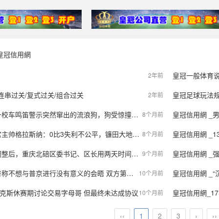
皇冠信用網
皇冠一般体育
2年前
连串过关/复式过关/组合过关
皇冠足球玩法
2年前
警示突然窜出的流浪狗，狗受惊撞伤女子，经调解校车给予人道主义赔偿
皇冠信用網 _男
8个月前
帅格拉斯纳：0比3失利不公平，镰田大地的伤势令人担忧！
皇冠信用網 _13岁
8个月前
后，重庆北碚区委书记、区长用两天时间调研新划入5镇
皇冠信用網 _强盗
9个月前
想与普京进行没有意义的会晤 双方第二次峰会或面临变数
皇冠信用網 _“沉迷
10个月前
尼克斯休赛期讨论交易字母哥 但最终未达成协议
皇冠信用網_17
10个月前
‹‹
1
2
3
›
››