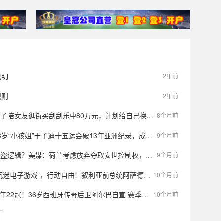
说明
2年前
规则
2年前
子陪女友逛街买刮刮乐中80万元，计划给自己换辆新车、去旅游
8个月前
“小孩姐”于子迪十五运会破13年亚洲纪录，成泳坛最年轻亚洲纪录保持者
9个月前
逻辑？美媒：荷兰考虑放弃夺取安世控制权，但前提是恢复芯片供应
9个月前
电子游戏”，行动自由！叙利亚前总统阿萨德在莫斯科更多生活细节被披露
10个月前
年22冠！36岁西班牙传奇后卫阿尔巴自宣 赛季结束后退役
10个月前