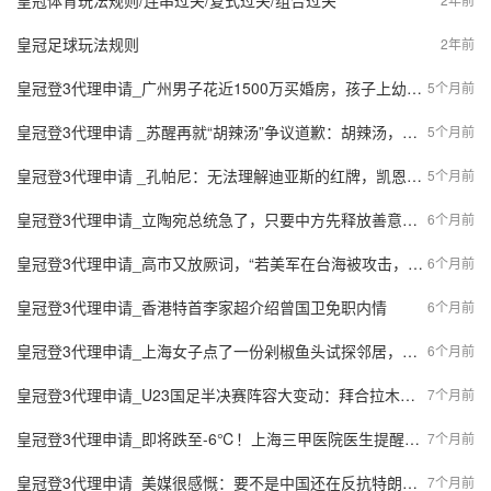
皇冠体育玩法规则/连串过关/复式过关/组合过关
皇冠足球玩法规则
2年前
皇冠登3代理申请_广州男子花近1500万买婚房，孩子上幼儿园了，房子还没着落
5个月前
皇冠登3代理申请 _苏醒再就“胡辣汤”争议道歉：胡辣汤，对不起
5个月前
皇冠登3代理申请 _孔帕尼：无法理解迪亚斯的红牌，凯恩那是明显的进球！
5个月前
皇冠登3代理申请_立陶宛总统急了，只要中方先释放善意，立陶宛就愿意访华，中方已读不回！
6个月前
皇冠登3代理申请_高市又放厥词，“若美军在台海被攻击，日本不能坐视不理”
6个月前
皇冠登3代理申请_香港特首李家超介绍曾国卫免职内情
6个月前
皇冠登3代理申请_上海女子点了一份剁椒鱼头试探邻居，从此彻底扎进爱情…结果傻眼了
6个月前
皇冠登3代理申请_U23国足半决赛阵容大变动：拜合拉木、王钰栋、徐彬等人全部替补，战术布局引发热议
7个月前
皇冠登3代理申请_即将跌至-6℃！上海三甲医院医生提醒：最近减肥事半功倍！
7个月前
皇冠登3代理申请_美媒很感慨：要不是中国还在反抗特朗普，几乎全世界都向他投降了
7个月前