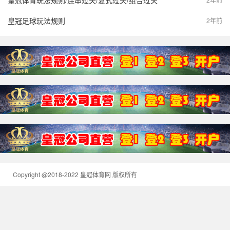
皇冠体育玩法规则/连串过关/复式过关/组合过关
皇冠足球玩法规则
2年前
Copyright @2018-2022 皇冠体育网 版权所有