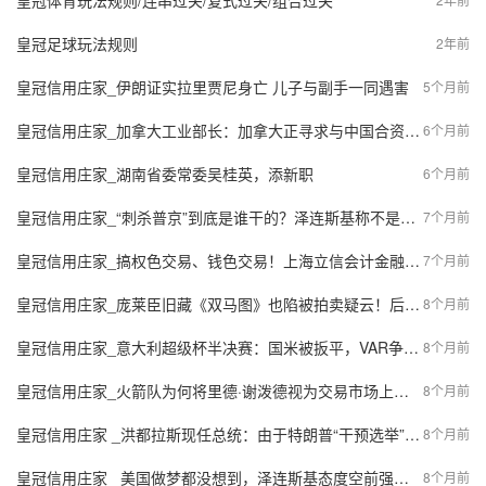
皇冠体育玩法规则/连串过关/复式过关/组合过关
皇冠足球玩法规则
2年前
皇冠信用庄家_伊朗证实拉里贾尼身亡 儿子与副手一同遇害
5个月前
皇冠信用庄家_加拿大工业部长：加拿大正寻求与中国合资建厂，生产电动汽车并出口全球
6个月前
皇冠信用庄家_湖南省委常委吴桂英，添新职
6个月前
皇冠信用庄家_“刺杀普京”到底是谁干的？泽连斯基称不是本人所为，英国人有嫌疑
7个月前
皇冠信用庄家_搞权色交易、钱色交易！上海立信会计金融学院原党委副书记受贿案宣判
7个月前
皇冠信用庄家_庞莱臣旧藏《双马图》也陷被拍卖疑云！后人曾起诉南京博物院
8个月前
皇冠信用庄家_意大利超级杯半决赛：国米被扳平，VAR争议引发热议
8个月前
皇冠信用庄家_火箭队为何将里德·谢泼德视为交易市场上的“非卖品”？
8个月前
皇冠信用庄家 _洪都拉斯现任总统：由于特朗普“干预选举”，此次大选“无效”
8个月前
皇冠信用庄家 _美国做梦都没想到，泽连斯基态度空前强硬，乌克兰拒绝任何割土，对外释放信号非同寻常
8个月前