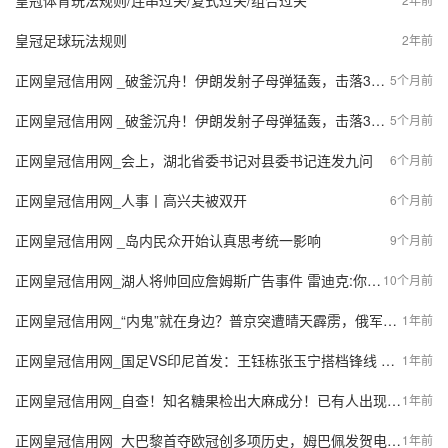
皇冠体育玩法规则/连串过关/复式过关/组合过关
皇冠足球玩法规则
2年前
正网皇冠信用网 _破釜沉舟！伊朗发射子母弹猛轰，击落37架无人机，中东被炸成火海
5个月前
正网皇冠信用网 _破釜沉舟！伊朗发射子母弹猛轰，击落37架无人机，中东被炸成火海
5个月前
正网皇冠信用网_会上，湖北省委书记对县委书记连发九问
6个月前
正网皇冠信用网_人事丨高兴夫被双开
6个月前
正网皇冠信用网 _岛内民众开始认真思考统一影响
9个月前
正网皇冠信用网_湖人将帅回应詹姆斯广告事件 雷迪克:你们都是傻子？
10个月前
正网皇冠信用网_“内鬼”就在身边？普京突遭晴天霹雳，俄军指挥部被一锅端！
1年前
正网皇冠信用网_国足VS印尼首发：王钰栋张玉宁搭档锋线 塞鸟出任前腰
1年前
正网皇冠信用网_自查！知名糖果检出大麻成分！已有人出现不适
1年前
正网皇冠信用网_大巴黎首夺欧冠创多项历史，姆巴佩发贺电、恩里克想去世女儿
1年前