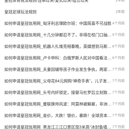
皇冠体育玩法规则/连串过关/复式过关/组合过关
皇冠足球玩法规则
2年前
如何申请皇冠信用网_匈牙利总理欧尔班：中国简直不可战胜
4个月前
如何申请皇冠信用网_十几分钟都忍不了，非得在校门口抽烟？要是您家孩子经过呢？
5个月前
如何申请皇冠信用网_机器人扎堆亮相春晚，英媒想到马斯克那句话：中国早就next level
6个月前
如何申请皇冠信用网_卢卡申科：白俄罗斯人民对中国看法已与以往不同
6个月前
如何申请皇冠信用网_夫妻因辅导孩子作业发生争执，两家人持酒瓶互殴，一人轻伤二级
7个月前
如何申请皇冠信用网_父母花84元网购“神奇手表”，儿子发现能测万物：猫咪血糖5.9，吸尘器血糖7.4，父母：下次不买了
7个月前
如何申请皇冠信用网_头号内奸锁定，接替马杜罗后立刻致信美国，邀美共同制定合作议程，杀父之仇不报了？
7个月前
如何申请皇冠信用网_曼联换帅风波：阿莫林被解雇，非洲杯上三将如何应对挑战？
7个月前
如何申请皇冠信用网_金价，大跌！银价，暴跌！全球资本市场脉络，一周复盘解析
7个月前
如何申请皇冠信用网_黑龙江三江口景区现3米高“冰封鱼墙”，中华鲟等20余种江鱼成“冰琥珀”，去年这些鱼展后还被竞拍
7个月前