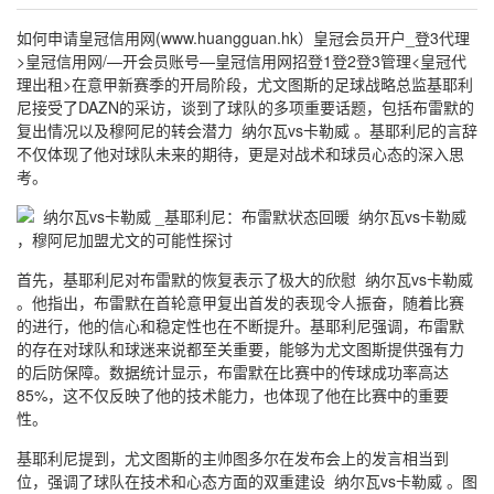
如何申请皇冠信用网(www.huangguan.hk）皇冠会员开户_登3代理
>皇冠信用网/—开会员账号—皇冠信用网招登1登2登3管理<皇冠代
理出租>在意甲新赛季的开局阶段，尤文图斯的足球战略总监基耶利
尼接受了DAZN的采访，谈到了球队的多项重要话题，包括布雷默的
复出情况以及穆阿尼的转会潜力 纳尔瓦vs卡勒威 。基耶利尼的言辞
不仅体现了他对球队未来的期待，更是对战术和球员心态的深入思
考。
首先，基耶利尼对布雷默的恢复表示了极大的欣慰 纳尔瓦vs卡勒威
。他指出，布雷默在首轮意甲复出首发的表现令人振奋，随着比赛
的进行，他的信心和稳定性也在不断提升。基耶利尼强调，布雷默
的存在对球队和球迷来说都至关重要，能够为尤文图斯提供强有力
的后防保障。数据统计显示，布雷默在比赛中的传球成功率高达
85%，这不仅反映了他的技术能力，也体现了他在比赛中的重要
性。
基耶利尼提到，尤文图斯的主帅图多尔在发布会上的发言相当到
位，强调了球队在技术和心态方面的双重建设 纳尔瓦vs卡勒威 。图