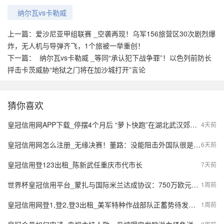
纳尔瓦vs卡勒威
上一篇：
爱沙尼亚甲组联赛 _空袭再现！乌军156旅营区30次剧烈爆
炸，无人机与导弹齐飞，1个旅被一举重创！
下一篇：
纳尔瓦vs卡勒威 _等同“承认犯下战争罪”！以色列前防长
抨击卡茨威胁“地狱之门将在加沙城打开”言论
猜你喜欢
皇冠信用网APP下载_停摆4个月后 “萝卜快跑”在湖北武汉郊区重新接单，多名本地用户发帖称重新叫到车
4天前
皇冠信用网怎么注册_无缘决赛！董路：没能阻击外国队很是自责，孩子们尽力了责任在我
6天前
皇冠信用登123出租_陈新武任重庆市代市长
7天前
世界杯皇冠信用平台_蒙扎与国际米兰达成协议：750万欧元签下阿金桑米罗，10%二转分成成亮点
1周前
皇冠信用网登1,登2,登3出租_美军特种作战部队正蓄势待发，派数千美军入境伊朗，强行夺取9吨铀浓缩？
1周前