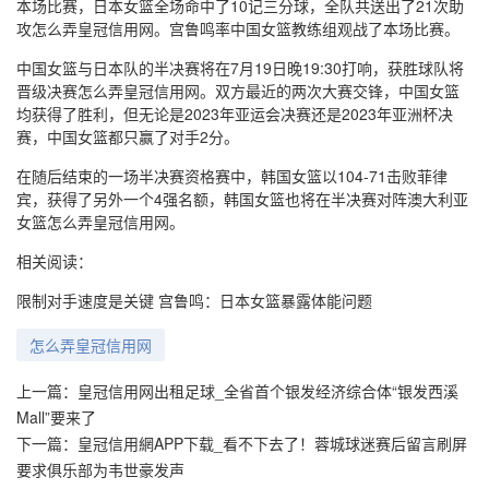
本场比赛，日本女篮全场命中了10记三分球，全队共送出了21次助
攻怎么弄皇冠信用网。宫鲁鸣率中国女篮教练组观战了本场比赛。
中国女篮与日本队的半决赛将在7月19日晚19:30打响，获胜球队将
晋级决赛怎么弄皇冠信用网。双方最近的两次大赛交锋，中国女篮
均获得了胜利，但无论是2023年亚运会决赛还是2023年亚洲杯决
赛，中国女篮都只赢了对手2分。
在随后结束的一场半决赛资格赛中，韩国女篮以104-71击败菲律
宾，获得了另外一个4强名额，韩国女篮也将在半决赛对阵澳大利亚
女篮怎么弄皇冠信用网。
相关阅读：
限制对手速度是关键 宫鲁鸣：日本女篮暴露体能问题
怎么弄皇冠信用网
上一篇：
皇冠信用网出租足球_全省首个银发经济综合体“银发西溪
Mall”要来了
下一篇：
皇冠信用網APP下载_看不下去了！蓉城球迷赛后留言刷屏
要求俱乐部为韦世豪发声