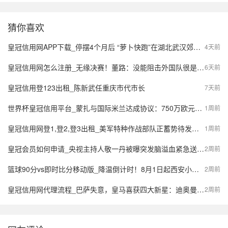
猜你喜欢
皇冠信用网APP下载_停摆4个月后 “萝卜快跑”在湖北武汉郊区重新接单，多名本地用户发帖称重新叫到车
4天前
皇冠信用网怎么注册_无缘决赛！董路：没能阻击外国队很是自责，孩子们尽力了责任在我
6天前
皇冠信用登123出租_陈新武任重庆市代市长
7天前
世界杯皇冠信用平台_蒙扎与国际米兰达成协议：750万欧元签下阿金桑米罗，10%二转分成成亮点
1周前
皇冠信用网登1,登2,登3出租_美军特种作战部队正蓄势待发，派数千美军入境伊朗，强行夺取9吨铀浓缩？
1周前
皇冠会员如何申请_央视主持人敬一丹被曝突发脑溢血紧急送医，最新公众号置顶评论回应：不信谣，不传谣
2周前
篮球90分vs即时比分移动版_降温倒计时！8月1日起西安小到中雨，陕西局地大到暴雨，气象预报→
2周前
皇冠信用网代理流程_巴萨失意，皇马喜获四大新星：迪奥曼德、B席、库库雷利亚与邓弗里斯的转会内幕
2周前