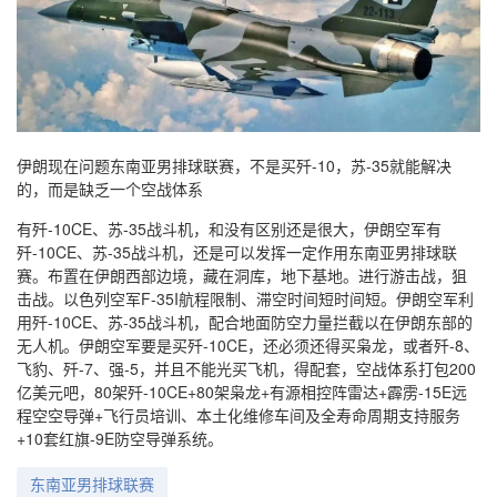
伊朗现在问题东南亚男排球联赛，不是买歼-10，苏-35就能解决
的，而是缺乏一个空战体系
有歼-10CE、苏-35战斗机，和没有区别还是很大，伊朗空军有
歼-10CE、苏-35战斗机，还是可以发挥一定作用东南亚男排球联
赛。布置在伊朗西部边境，藏在洞库，地下基地。进行游击战，狙
击战。以色列空军F-35I航程限制、滞空时间短时间短。伊朗空军利
用歼-10CE、苏-35战斗机，配合地面防空力量拦截以在伊朗东部的
无人机。伊朗空军要是买歼-10CE，还必须还得买枭龙，或者歼-8、
飞豹、歼-7、强-5，并且不能光买飞机，得配套，空战体系打包200
亿美元吧，80架歼-10CE+80架枭龙+有源相控阵雷达+霹雳-15E远
程空空导弹+飞行员培训、本土化维修车间及全寿命周期支持服务
+10套红旗-9E防空导弹系统。
东南亚男排球联赛