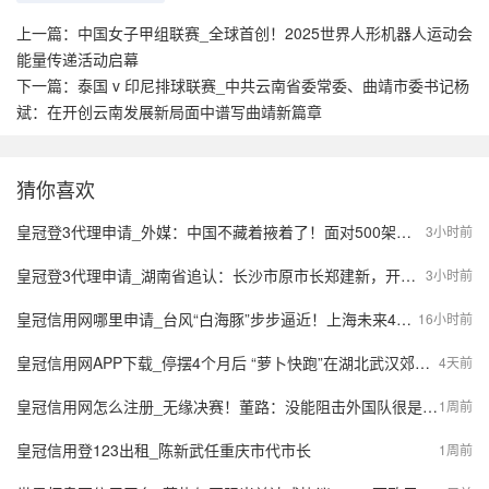
上一篇：
中国女子甲组联赛_全球首创！2025世界人形机器人运动会
能量传递活动启幕
下一篇：
泰国 v 印尼排球联赛_中共云南省委常委、曲靖市委书记杨
斌：在开创云南发展新局面中谱写曲靖新篇章
猜你喜欢
皇冠登3代理申请_外媒：中国不藏着掖着了！面对500架歼20，望美飞行员各个是王牌
3小时前
皇冠登3代理申请_湖南省追认：长沙市原市长郑建新，开除党籍；曾因重大事故失职失责被免去市长职务；曾任湖南省财政厅厅长等
3小时前
皇冠信用网哪里申请_台风“白海豚”步步逼近！上海未来4天风长雨强，或有龙卷风出现
16小时前
皇冠信用网APP下载_停摆4个月后 “萝卜快跑”在湖北武汉郊区重新接单，多名本地用户发帖称重新叫到车
4天前
皇冠信用网怎么注册_无缘决赛！董路：没能阻击外国队很是自责，孩子们尽力了责任在我
1周前
皇冠信用登123出租_陈新武任重庆市代市长
1周前