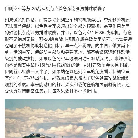
伊朗空军等苏-35战斗机有点着急东南亚男排球联赛了
如果这么打的话，前提是以色列空军预警机能存活，单架预警机还
无法覆盖伊朗，以色列空军必须出动全部的预警机，甚至借用美军
的预警机东南亚男排球联赛。并且，以色列空军F-35I战斗机，有隐
形不是绝对无敌。歼-20隐身战斗机现在想突破美军机群，也需要远
程电子干扰机协助制造假目标。早一点不犹豫，向中国，俄罗斯下
单，伊朗空军、伊朗防空部队和导弹基地，都不会遭遇远超珍珠港
级别的被动挨打。如果以色列空军必须出动F-35I战斗机，来炸伊朗
而不是现实中拿F-15I战斗机就能炸的话，那打击效率会大幅下降，
伊朗就已经赢一大半了。如果站在以色列空军的角度看，伊朗空军
有歼-10、苏-35战斗机，那就真的极大增大了以色列空军战役组织
规划的难度。本来能动用的打击架次和载荷在航程面前就有限，还
要认真对待制空任务，打击效果要打不小的折扣。