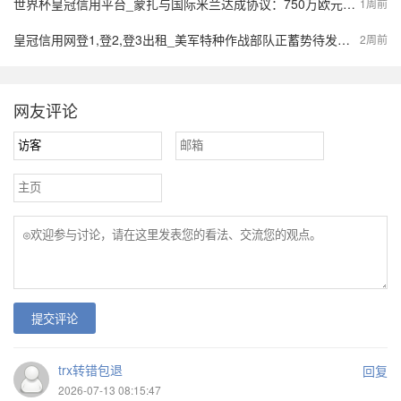
世界杯皇冠信用平台_蒙扎与国际米兰达成协议：750万欧元签下阿金桑米罗，10%二转分成成亮点
1周前
皇冠信用网登1,登2,登3出租_美军特种作战部队正蓄势待发，派数千美军入境伊朗，强行夺取9吨铀浓缩？
2周前
网友评论
提交评论
trx转错包退
回复
2026-07-13 08:15:47