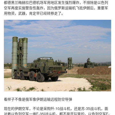
都德黑兰梅赫拉巴德机场军用地区发生强烈爆炸，不排除是以色列
空军再度实施警告性轰炸，因为俄罗斯运输机飞抵伊朗后，重要军
用物资，武器，肯定早已经转移走了。
看样子不像是俄军像伊朗运输远程防空导弹
现在的伊朗空军，不论是采购歼-10战斗机，还是苏-35战斗机，面
对着以色列空军一堆F-35I战斗机，都不是开玩笑的，以色列空军F-