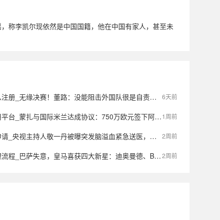
辟谣，称李凯尔现依然是中国国籍，他在中国有家人，甚至未
_无缘决赛！董路：没能阻击外国队很是自责，孩子们尽力了责任在我
6天前
蒙扎与国际米兰达成协议：750万欧元签下阿金桑米罗，10%二转分成成亮点
1周前
主持人敬一丹被曝突发脑溢血紧急送医，最新公众号置顶评论回应：不信谣，不传谣
2周前
巴萨失意，皇马喜获四大新星：迪奥曼德、B席、库库雷利亚与邓弗里斯的转会内幕
2周前