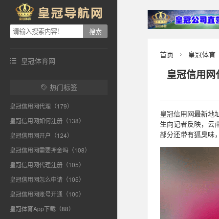
首页
皇冠体育

皇冠体育网

皇冠信用网
热门标签

皇冠信用网代理（179）
皇冠信用网最新地址(
皇冠信用网如何注册（138）
生向记者反映，云
部分还带有狐臭味，
皇冠信用网开户（124）
皇冠信用网需要押金吗（108）
皇冠信用网代理注册（105）
皇冠信用网怎么申请（105）
皇冠信用网账号开通（100）
皇冠体育App下载（88）