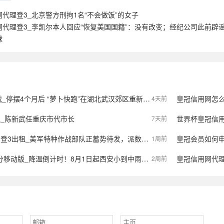
代理登3_北京警方刑拘1名“不会做饭”的女子
网代理登3_李凯尔本人回应“恢复美国国籍”：没有改变；经纪公司此前
球
个月后 “萝卜快跑”在湖北武汉郊区重新接单，多名本地用户发帖称重新叫到车
皇冠信用网怎么注册
4天前
租_陈新武任重庆市代市长
世界杯皇冠信用平台_
7天前
租_美军特种作战部队正蓄势待发，派数千美军入境伊朗，强行夺取9吨铀浓缩？
皇冠会员如何申请_央视
1周前
_降温倒计时！8月1日起西安小到中雨，陕西局地大到暴雨，气象预报→
皇冠信用网代理流程_
2周前