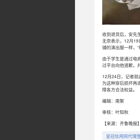
收到退货后，安先
无奈表示，12月
铺的演出服一样，“
由于学生是通过电
过平台向他道歉，并
12月24日，记
为这种穿后损坏再
障各方合法权益。
编辑：南絮
审核：叶知秋
【来源：齐鲁晚报
皇冠信用网代理登