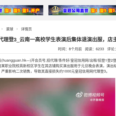
滚球
详情页


代理登3_云南一高校学生表演后集体退演出服，店
时间：8个月前 阅读：6233 评论
huangguan.hk—)开会员号,招代理/条件好/皇冠信用网/出租/招登
南某职业院校高新校区学生在其店铺购买演出服用于元旦晚会表演，演出
严重影响二次销售，导致其直接损失约1000元皇冠信用网代理登3。