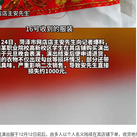
批演出服于12月12日前后，由多人以个人名义陆续在其店铺下单，收货