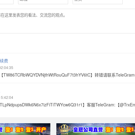
手续费
02:04:35
TW86TCRbWQYDVNjthWtRouQuF7t3hYV6tC】转错请联系TeleGra
退
15:42:04
pNdpupsDWk6N6x7izFiTiTWYcw6Q31r1】客服TeleGram:【@TrxE