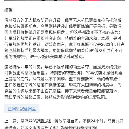
编辑
俄乌双方的无人机攻防还在升级，俄军无人机已覆盖克拉马托尔斯
克和斯拉维扬斯克，乌军则持续袭击俄罗斯炼油厂等目标，导致俄
国内燃料价格飙升正网皇冠信用盘 。但这些都改变不了核心态势：
红军城的战局正在重塑冲突走向，特朗普的主动求和，本质上是对
俄军战场优势的默认。对普京而言，拿下红军城不仅是2023年5月占
领巴赫穆特后的最大战果，更能借此向特朗普传递“俄罗斯胜利不可
避免”的信号，进一步施压美国减少对乌援助。
这场持续四年的冲突，早已不是单纯的领土争夺，而是双方的资源
消耗战正网皇冠信用盘 。特朗普的转变说明，军事优势才是谈判桌
上最硬的底气，斗气解决不了问题。至于泽连斯基，他的希望或许
正在随着红军城的陷落而逐渐落空，毕竟在大国博弈的棋局中，乌
克兰的命运从来都不由自己掌控。接下来就看俄美会晤能否落地，
而红军城的最终归属，终将成为影响谈判走向的关键砝码。
正网皇冠信用盘
上一篇：
皇冠登3管理出租 _解放军进台海，不到24小时，马英九开
始追责，郑丽文摊牌两岸关系！赖清德已经退无可退