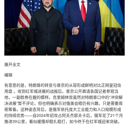
展开全文
编辑
有意思的是，特朗普的转变与普京的从容形成鲜明对比正网皇冠信
用盘 。收到红军城进展的战报后，普京公开邀请各国记者参观当
地，一副胜券在握的模样。克里姆林宫虽然对特朗普口中的“冲突解
决进展”暂不评论，但也明确表示对俄美会晤仍有兴趣，只是需要周
密筹备。这种姿态背后，是俄军依托庞大工业能力和人口规模形成
的持续优势——自2024年初攻占阿夫杰耶夫卡后，俄军花了21个月
推进39公里，看似缓慢却稳扎稳打，如今终于在红军城迎来突破。