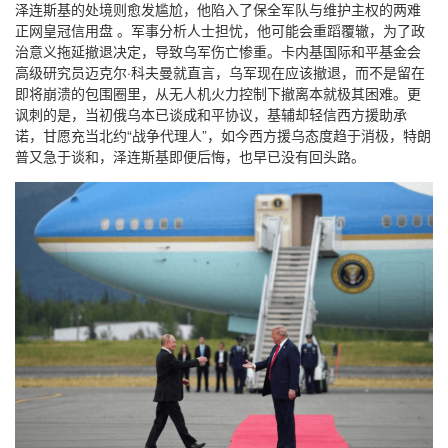
泽连斯基的处境则愈发尴尬，他陷入了保全军队与维护主权的两难
正网皇冠信用盘 。军事分析人士担忧，他可能会重蹈覆辙，为了政
治意义拖延撤退决定，导致乌军伤亡惨重。卡内基国际和平基金会
高级研究员迈克尔·科夫曼就直言，乌军现在应该撤退，而不是留在
即将崩溃的包围圈里，从无人机火力控制下撤离本就极其困难。更
讽刺的是，当初俄乌本已谈成和平协议，基辅却轻信西方援助承
诺，甘愿充当北约“战争代理人”，如今西方援乌态度趋于消极，特朗
普又急于谈和，泽连斯基即便后悔，也早已没有回头路。