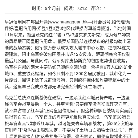
时间：9个月前 阅读：7212 评论：4
皇冠信用网在哪里开通(www.huangguan.hk—)开会员号,招代理/条
件好/皇冠信用网/招登1登2登3地区代理据澎湃新闻报道，当地时间
11月以来，顿涅茨克的红军城（乌称波克罗夫斯克）成为俄乌冲突
的风暴眼正网皇冠信用盘 。俄罗斯国防部连续发布的战报勾勒出清
晰的战场态势：俄军数万部队成功攻入城市中心地带，控制24栋关
键建筑，阻止乌军突破包围圈并击退12次反攻，距离彻底合围仅剩
最后几公里。与此同时，俄军对库皮扬斯克的包围态势也在收紧，
乌军在东部的两大主要防线已濒临崩溃边缘。曾拥有6万人口的矿业
城市、重要铁路枢纽，如今只剩不到1300名居民被困，城市化为一
片废墟，街道上除了成群流浪狗，只剩躲在掩体和炸毁建筑中的士
兵，这里早已变成双方都无法完全控制的“死亡陷阱”。
乌克兰总统泽连斯基仍在硬撑，一边承认红军城局势严峻，一边坚
称乌军会战至最后一个人，甚至宣称“只要俄军没有彻底歼灭守军，
就不算占领了红军城”正网皇冠信用盘 。但这种辩解在战场现实面前
显得苍白无力，乌军官兵的呼声更能反映真实处境。乌军第68猎兵
旅军官直言“越靠近红军城，越可能失去车辆和战友”，第25空突旅军
官则呼吁“及时做出艰难决定，不要为了土地白白牺牲士兵生命”，有
士兵更是直接点破“这些损失不值得，毫无意义，即便有增援也不可