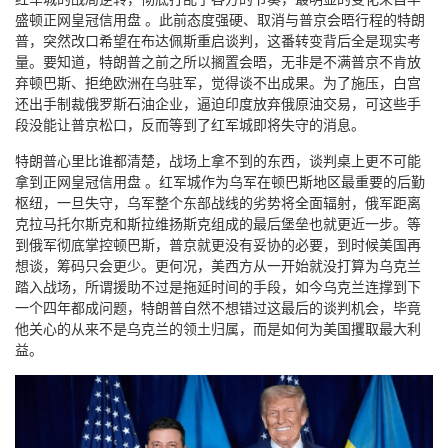
盛顿正网皇冠信用盘 。此前态度强硬、取消与普京会晤行程的特朗
普，突然改口希望在布达佩斯重启谈判，这番转变背后全是现实考
量。要知道，特朗普之前之所以搁置会晤，无非是不满普京不肯放
弃顿巴斯、拒绝欧洲在乌驻军，觉得谈不出成果。为了施压，白宫
还出手制裁俄罗斯石油企业，逼迫印度放弃俄原油交易，可这些手
段没能让普京松口，反而等到了红军城即将失守的消息。
特朗普心里比谁都清楚，战场上拿不到的东西，谈判桌上更不可能
拿到正网皇冠信用盘 。红军城作为乌军在顿巴斯地区最重要的后勤
枢纽，一旦失守，乌军整个东部战线的劣势将全面辐射，俄军距离
克拉马托尔斯克和斯拉维扬斯克组成的最后堡垒也就更近一步。等
到俄军彻底掌控顿巴斯，普京就更没有妥协的必要，到时候美国再
想谈，筹码只会更少。更何况，美西方从一开始就没打算为乌克兰
踏入战场，所谓援助不过是拖延时间的手段，如今乌克兰连撑到下
一个四年都成问题，特朗普自然不想错过这最后的谈判机会，毕竟
他关心的从来不是乌克兰的领土归属，而是如何为美国攫取最大利
益。