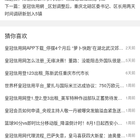
下一篇：
皇冠信用網 _区划调整后，重庆北碚区委书记、区长用两天
时间调研新划入5镇
猜你喜欢
皇冠信用网APP下载_停摆4个月后 “萝卜快跑”在湖北武汉郊区重新接单，多名本地用户发帖称重新叫到车
2天前
皇冠信用网怎么注册_无缘决赛！董路：没能阻击外国队很是自责，孩子们尽力了责任在我
5天前
皇冠信用登123出租_陈新武任重庆市代市长
6天前
世界杯皇冠信用平台_蒙扎与国际米兰达成协议：750万欧元签下阿金桑米罗，10%二转分成成亮点
1周前
皇冠信用网登1,登2,登3出租_美军特种作战部队正蓄势待发，派数千美军入境伊朗，强行夺取9吨铀浓缩？
1周前
皇冠会员如何申请_央视主持人敬一丹被曝突发脑溢血紧急送医，最新公众号置顶评论回应：不信谣，不传谣
1周前
篮球90分vs即时比分移动版_降温倒计时！8月1日起西安小到中雨，陕西局地大到暴雨，气象预报→
1周前
皇冠信用网代理流程_巴萨失意，皇马喜获四大新星：迪奥曼德、B席、库库雷利亚与邓弗里斯的转会内幕
1周前