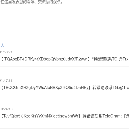
器人
01:58:21
 TQAoxBT4DRKy4rXD8epQVpnz6udyXfR2ww 】转错请联系TG:@Tr
赁
01:47:33
TBCCGmXH2gDyYWsAtuBBXp2i9Q5u4DaHEy】转错请联系TG:@Tr
赁
19:24:18
TJvfQkn5i6KzqKfsYyXmNXide5sqw5ntWr】转错请联系TeleGram:【