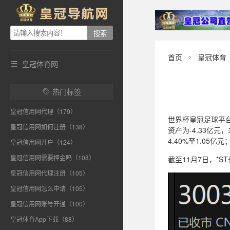
首页
皇冠体育

皇冠体育网

热门标签

皇冠信用网代理（179）
世界杯皇冠足球平台w
皇冠信用网如何注册（138）
资产为-4.33亿
4.40%至1.05亿
皇冠信用网开户（124）
皇冠信用网需要押金吗（108）
截至11月7日，*S
皇冠信用网代理注册（105）
皇冠信用网怎么申请（105）
皇冠信用网账号开通（100）
皇冠体育App下载（88）