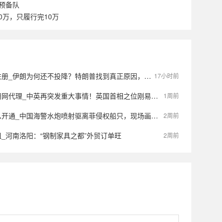
预备队
0万，只履行完10万
朗为何还不投降？特朗普找到真正原因，与美防长大吵了一架，被骗了
17小时前
理_中英再突发重大事情！英国首相之位刚易主，中方的电话打到伦敦
1周前
开通_中国海警水炮喷射驱离菲侵权船只，现场画面公布
2周前
_河南洛阳：“钢制家具之都”外贸订单旺
2周前