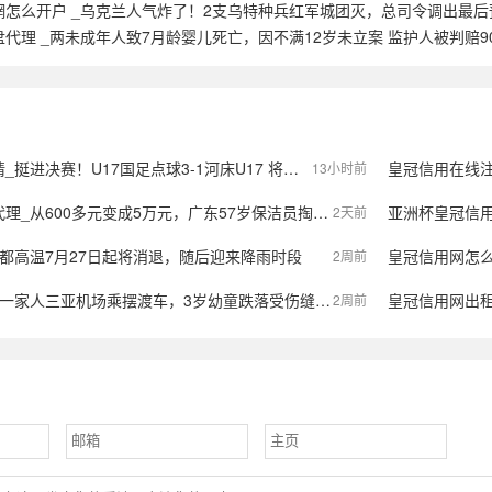
網怎么开户 _乌克兰人气炸了！2支乌特种兵红军城团灭，总司令调出最后
代理 _两未成年人致7月龄婴儿死亡，因不满12岁未立案 监护人被判赔9
进决赛！U17国足点球3-1河床U17 将再战阿森纳
皇冠信用在线注册_伊
13小时前
，广东57岁保洁员掏空积蓄做医美，双眼皮手术后眼睛红痛、视物模糊，当事人：销售像人贩子一样围着我；机构拒绝回应
亚洲杯皇冠信用网代
2天前
都高温7月27日起将消退，随后迎来降雨时段
皇冠信用网怎么
2周前
机场乘摆渡车，3岁幼童跌落受伤缝30多针！家属索赔120万，机场回应
皇冠信用网出租
2周前