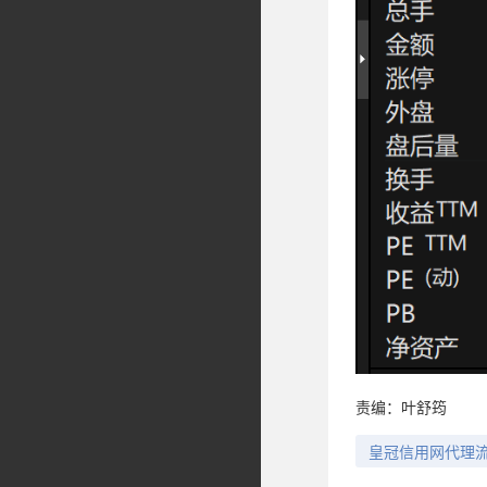
责编：叶舒筠
皇冠信用网代理