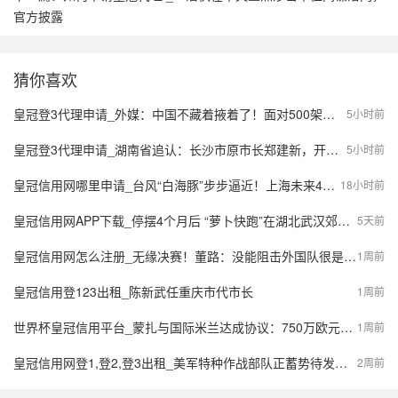
官方披露
猜你喜欢
皇冠登3代理申请_外媒：中国不藏着掖着了！面对500架歼20，望美飞行员各个是王牌
5小时前
皇冠登3代理申请_湖南省追认：长沙市原市长郑建新，开除党籍；曾因重大事故失职失责被免去市长职务；曾任湖南省财政厅厅长等
5小时前
皇冠信用网哪里申请_台风“白海豚”步步逼近！上海未来4天风长雨强，或有龙卷风出现
18小时前
皇冠信用网APP下载_停摆4个月后 “萝卜快跑”在湖北武汉郊区重新接单，多名本地用户发帖称重新叫到车
5天前
皇冠信用网怎么注册_无缘决赛！董路：没能阻击外国队很是自责，孩子们尽力了责任在我
1周前
皇冠信用登123出租_陈新武任重庆市代市长
1周前
世界杯皇冠信用平台_蒙扎与国际米兰达成协议：750万欧元签下阿金桑米罗，10%二转分成成亮点
1周前
皇冠信用网登1,登2,登3出租_美军特种作战部队正蓄势待发，派数千美军入境伊朗，强行夺取9吨铀浓缩？
2周前