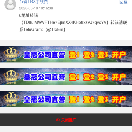
节省TRX手续费
回复
2026-06-10 10:16:38
u地址转错
【TD8uiMWVFTHe7EjimXX4KH58xzVJ7qvcYV】转错请联
系TeleGram:【@TrxEm】
Copyright @2018-2022 皇冠体育网 版权所有
关闭推广