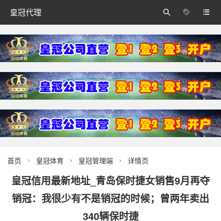
皇冠代理



首页
皇冠体育
皇冠管理端
详情页



皇冠信用最新地址_青岛保时捷女销售9月再夺
销冠：我很少有不是销冠的时候；曾两年卖出
340辆保时捷