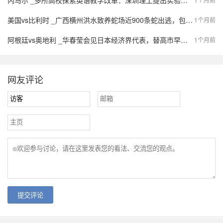
内马尔 _多所高校探索英语教学改革：深圳理工提出实验班逐步取消大学英语
美国vs比利时 _广西横州洪水致养蛇场近900条蛇出逃，包括眼镜蛇、王锦蛇和水律蛇，一村民被蛇咬伤正在抢救……
1个月前
阿根廷vs奥地利 _华春莹会见日本经济界代表，替高市早苗传了一份“最后通牒”？
1个月前
网友评论
提交评论