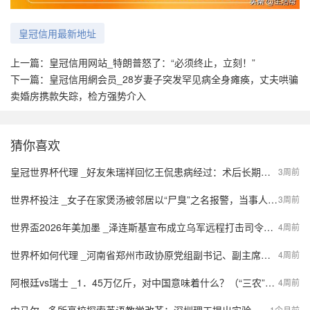
皇冠信用最新地址
上一篇：
皇冠信用网站_特朗普怒了：“必须终止，立刻！”
下一篇：
皇冠信用網会员_28岁妻子突发罕见病全身瘫痪，丈夫哄骗
卖婚房携款失踪，检方强势介入
猜你喜欢
皇冠世界杯代理 _好友朱瑞祥回忆王侃患病经过：术后长期抗癌治疗，最终遗憾离世
3周前
世界杯投注 _女子在家煲汤被邻居以“尸臭”之名报警，当事人：这是“臭屁醋”
3周前
世界盃2026年美加墨 _泽连斯基宣布成立乌军远程打击司令部，将集中现有资源，对俄进行深入打击；欧盟未就第21轮对俄制裁达成一致
4周前
世界杯如何代理 _河南省郑州市政协原党组副书记、副主席陈西川接受纪律审查和监察调查
4周前
阿根廷vs瑞士 _1．45万亿斤，对中国意味着什么？（“三农”补短板，看这4项指标①）
4周前
1个月前