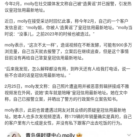
今年2月，molly在社交媒体发文称自己被“造黄谣”并已报警，引发热
议皇冠信用最新地址。
近日，molly在接受采访时回忆此事，称今年2月，自己的一个客户
发信息说：“molly姐，你被人‘造黄谣’了皇冠信用最新地址。”molly当
时说：“没事儿，之前2023年的时候也被造过。”
molly表示，“这次不太一样”，造谣视频在不断发酵，可能有900多万
浏览量，自己当天就去报警了，立案后在继续追查，但是这个事情
目前没有再给自己答复皇冠信用最新地址。
“后来我发现，怎么解释都没有用，到昨天还有人给我打电话，说一
些不合适的话皇冠信用最新地址。”
2月25日，molly发文称：自己照片遭盗用并被恶意剪辑拼接成不雅
视频发在外网，说她“卖车就是陪睡”皇冠信用最新地址。她在文中
称，自己已报警立案，并晒出了警方的行政案件立案告知书。
molly表示，此前也曾遭遇过网友对其业绩的质疑皇冠信用最新地
址。她本人也多次发视频澄清，称170辆的年销量确实是真的，自己
的客户里有六七成是女性，并没有私下跟客户出去吃饭的行为。