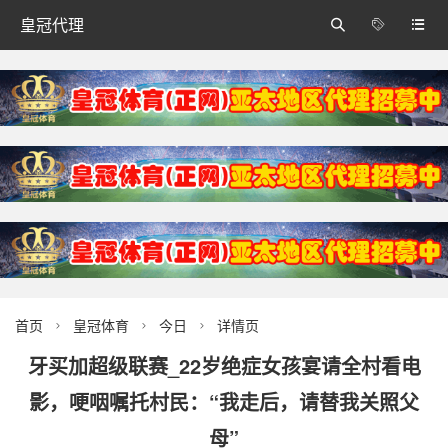
皇冠代理



首页
皇冠体育
今日
详情页



牙买加超级联赛_22岁绝症女孩宴请全村看电
影，哽咽嘱托村民：“我走后，请替我关照父
母”