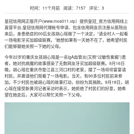
时间：11个月前 阅读：7157 评论：3
皇冠信用网正版开户(www.mos011.vip）提供皇冠_官方信用网线上
直营平台,皇冠信用网代理帐号申请、包含信用网会员注册从医院出
来后，身患绝症的00后女孩胡心瑶做了一个决定，“请全村人一起看
一场电影牙买加超级联赛。”她想如果有一天她不在了，她希望村民
们能够替她关照一下她的父母。
今年22岁的重庆女孩胡心瑶是一名lgA血管炎(又称“过敏性紫癜”)患
者，她对抗病魔的故事感染了无数网友牙买加超级联赛。9月16日
晚，胡心瑶在重庆市垫江县三河口村的老家，摆了一场坝坝宴宴请
村民，并邀请他们观看了一场电影。当天，有90多位村民前来参
加。不少村民也被胡心瑶的故事打动，纷纷为其捐款。9月18日，胡
心瑶在接受新黄河记者采访时表示，她拒绝了村民们的好意，她希
望在她走后，大家可以帮忙关照一下父母。