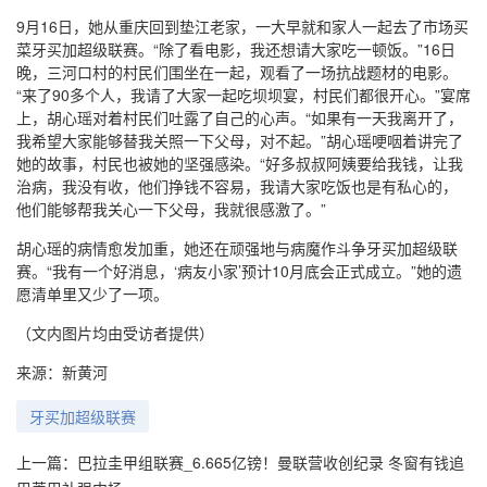
9月16日，她从重庆回到垫江老家，一大早就和家人一起去了市场买
菜牙买加超级联赛。“除了看电影，我还想请大家吃一顿饭。”16日
晚，三河口村的村民们围坐在一起，观看了一场抗战题材的电影。
“来了90多个人，我请了大家一起吃坝坝宴，村民们都很开心。”宴席
上，胡心瑶对着村民们吐露了自己的心声。“如果有一天我离开了，
我希望大家能够替我关照一下父母，对不起。”胡心瑶哽咽着讲完了
她的故事，村民也被她的坚强感染。“好多叔叔阿姨要给我钱，让我
治病，我没有收，他们挣钱不容易，我请大家吃饭也是有私心的，
他们能够帮我关心一下父母，我就很感激了。”
胡心瑶的病情愈发加重，她还在顽强地与病魔作斗争牙买加超级联
赛。“我有一个好消息，‘病友小家’预计10月底会正式成立。”她的遗
愿清单里又少了一项。
（文内图片均由受访者提供）
来源：新黄河
牙买加超级联赛
上一篇：
巴拉圭甲组联赛_6.665亿镑！曼联营收创纪录 冬窗有钱追