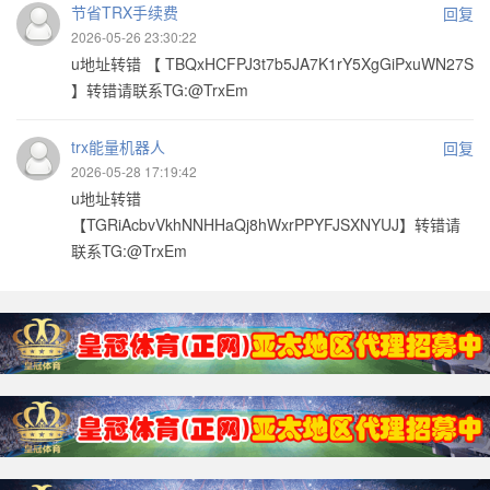
节省TRX手续费
回复
2026-05-26 23:30:22
u地址转错 【 TBQxHCFPJ3t7b5JA7K1rY5XgGiPxuWN27S
】转错请联系TG:@TrxEm
trx能量机器人
回复
2026-05-28 17:19:42
u地址转错
【TGRiAcbvVkhNNHHaQj8hWxrPPYFJSXNYUJ】转错请
联系TG:@TrxEm