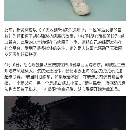
此前，新黄河曾以《10天收到5份病危通知书，一位00后女孩的自
救》为题报道了胡心瑶对抗病魔的故事，14岁时胡心瑶被确诊为lgA
血管炎，此后的八年她都在与病魔作斗争，她将自己的经历发布在
社交平台，受到了很多媒体的关注，她的励志故事也感动了无数网
友牙买加超级联赛。
9月10日，胡心瑶独自从重庆前往四川省华西医院治疗，却被医生告
知治疗风险极大，该院无法接诊，建议她去上海的医院试试牙买加
超级联赛。“我当时很绝望，如果我治不好，在我走之前还有哪些牵
挂，一个是父母，另一个是成立‘病友小家’。”请村民看一场电影的想
法也当即冒了出来。与电影院协商好后，胡心瑶便开始为此准备。