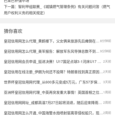
巴莱巴补强中场
下一篇：
智利甲组联赛_《城镇燃气管理条例》有关问题问答（燃气
用户权利义务的相关规定）
猜你喜欢
皇冠信用网怎么代理_黄鹤楼下，父女俩来旅游先后瘫倒在地，情况危急！周围一群人冲了上去，“整个过程非常快，特别安心”
8分钟前
皇冠信用网怎么代理_美军报告：解放军东风导弹总数不到3000枚，不如两轮血战的伊朗？
9分钟前
皇冠信用网会员申请_挺进决赛！U17国足点球3-1河床U17 将再战阿森纳
2天前
皇冠信用在线注册_伊朗为何还不投降？特朗普找到真正原因，与美防长大吵了一架，被骗了
2天前
世界杯皇冠信用网代理_从600多元变成5万元，广东57岁保洁员掏空积蓄做医美，双眼皮手术后眼睛红痛、视物模糊，当事人：销售像人贩子一样围着我；机构拒绝回应
3天前
亚洲杯皇冠信用网代理_中英再突发重大事情！英国首相之位刚易主，中方的电话打到伦敦
1周前
皇冠信用网网址_成都高温7月27日起将消退，随后迎来降雨时段
2周前
皇冠信用网怎么开通_中国海警水炮喷射驱离菲侵权船只，现场画面公布
2周前