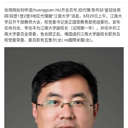
信用网如何申请(huangguan.hk)开会员号,招代理/条件好/皇冠信用
网/招登1登2登3地区代理据“江南大学”消息，8月29日上午，江南大
学召开干部教师大会，校党委书记吴正国受教育部党组委托，宣布
任命刘龙、李兆丰为江南大学副校长（试用期一年），并任中共江
南大学委员会常委，免去顾正彪、堵国成的江南大学副校长职务及
校党委常委、委员职务瓦鲁尔(女) vs國際米蘭(女)。