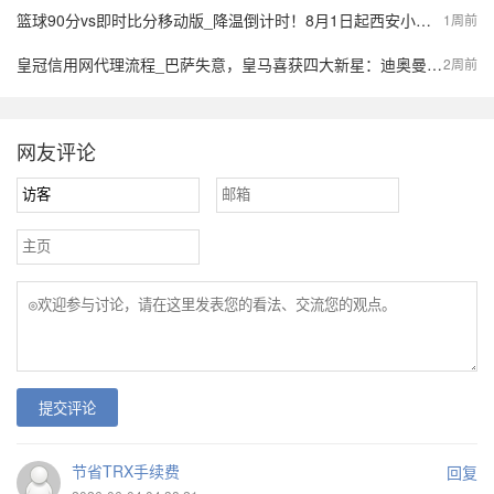
篮球90分vs即时比分移动版_降温倒计时！8月1日起西安小到中雨，陕西局地大到暴雨，气象预报→
1周前
皇冠信用网代理流程_巴萨失意，皇马喜获四大新星：迪奥曼德、B席、库库雷利亚与邓弗里斯的转会内幕
2周前
网友评论
提交评论
节省TRX手续费
回复