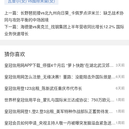
瓦鲁尔(女) vs國際米蘭(女)
上一篇：
长野琶扼搂vs北九州向日葵_卡佩罗点评米兰：缺乏战术协
同与攻防平衡的中场困境
下一篇：
海德堡vs奥克兰_找钢集团上半年营收同比增长12.2% 国际
业务快速增长
猜你喜欢
皇冠信用网APP下载_停摆4个月后 “萝卜快跑”在湖北武汉郊区重新接单，多名本地用户发帖称重新叫到车
3天前
皇冠信用网怎么注册_无缘决赛！董路：没能阻击外国队很是自责，孩子们尽力了责任在我
6天前
皇冠信用登123出租_陈新武任重庆市代市长
6天前
世界杯皇冠信用平台_蒙扎与国际米兰达成协议：750万欧元签下阿金桑米罗，10%二转分成成亮点
1周前
皇冠信用网登1,登2,登3出租_美军特种作战部队正蓄势待发，派数千美军入境伊朗，强行夺取9吨铀浓缩？
1周前
皇冠会员如何申请_央视主持人敬一丹被曝突发脑溢血紧急送医，最新公众号置顶评论回应：不信谣，不传谣
1周前