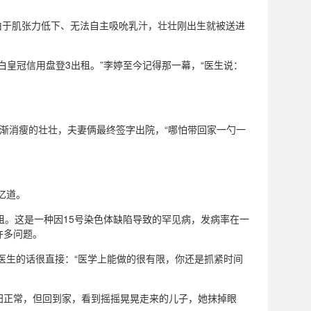
，由于肌张力低下、无法自主吸吮乳汁，壮壮刚出生就被送进
皇冠信用盘登3出租。”李婷至今记得那一幕，“医生说：
渐消瘦的壮壮，夫妻俩最终签字出院，“哪怕带回家一勺一
忆道。
出租。这是一种因15号染色体缺陷导致的罕见病，发病率在一
许多问题。
医生的话很直接：“医学上能做的很有限，你还是抓紧时间
归正常，但回到家，看到摇摇晃晃走来的儿子，她抹掉眼