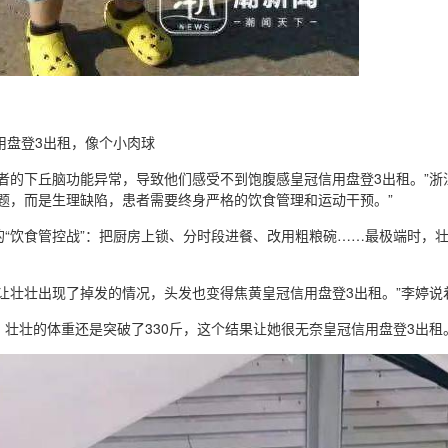
用盘登3出租，像个小肉球
患者的下丘脑功能异常，导致他们感受不到饱腹感皇冠信用盘登3出租。”
问题，而是生理缺陷，患者需要终身严格的饮食管理和运动干预。”
的“饮食管控战”：把厨房上锁、分时段进餐、改用粗粮碗……最极端时，
让壮壮出现了掉发的情况，头发也变得焦黄皇冠信用盘登3出租。”李婷说着
壮壮的体重还是突破了330斤，这个结果让她很无奈皇冠信用盘登3出租