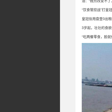
泪：“既然改变不了
“饮食管控战”打皇
皇冠信用盘登3出租
3岁起，壮壮的食
“吃两餐零食，脸就