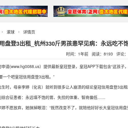
滚球
详情页


用盘登3出租_杭州330斤男孩患罕见病：永远吃
时间：1年前 阅读：8193 评论：
请(www.hg0088.us）提供最新皇冠登录，皇冠APP下载包含“这孩
要一个吧皇冠信用盘登3出租。”
出生时，母亲李婷（化名）就听到很多让人崩溃的结论皇冠信用盘登3出租
利综合征患者：永远填不饱的胃、失控的体重、智商偏低……
李婷不愿放弃，她抹掉眼泪：“既然改变不了，就陪他好好长大皇冠信用盘登