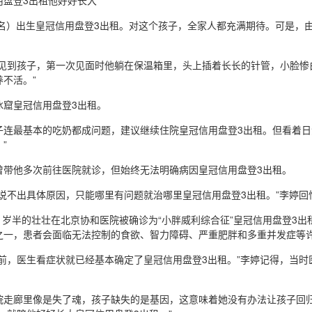
用盘登3出租他好好长大
（化名）出生皇冠信用盘登3出租。对这个孩子，全家人都充满期待。可是
没见到孩子，第一次见面时他躺在保温箱里，头上插着长长的针管，小脸惨白
不活。”
冰窟皇冠信用盘登3出租。
子连最基本的吃奶都成问题，建议继续住院皇冠信用盘登3出租。但看着日
”
曾带他多次前往医院就诊，但始终无法明确病因皇冠信用盘登3出租。
都说不出具体原因，只能哪里有问题就治哪里皇冠信用盘登3出租。”李婷回
，1岁半的壮壮在北京协和医院被确诊为“小胖威利综合征”皇冠信用盘登3
之一，患者会面临无法控制的食欲、智力障碍、严重肥胖和多重并发症等
来前，医生看症状就已经基本确定了皇冠信用盘登3出租。”李婷记得，当时
院走廊里像是失了魂，孩子缺失的是基因，这意味着她没有办法让孩子回