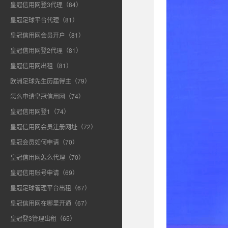
皇冠信用网登3代理（84）
皇冠足球平台代理（81）
皇冠信用网会员开户（81）
皇冠信用网登2代理（81）
皇冠信用网出租（81）
欧洲足球先生历届得主（79）
怎么申请皇冠信用网（74）
皇冠信用网登1（74）
皇冠信用网会员注册网址（72）
皇冠会员如何申请（70）
皇冠信用网怎么代理（70）
皇冠信用账号申请（69）
皇冠足球管理平台出租（67）
皇冠信用网在哪里开通（67）
皇冠登3管理出租（65）