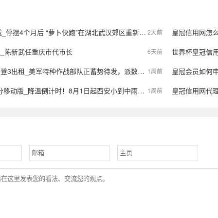
个月后 “萝卜快跑”在湖北武汉郊区重新接单，多名本地用户发帖称重新叫到车
皇冠信用网怎么注册
2天前
租_陈新武任重庆市代市长
世界杯皇冠信用平台_
6天前
租_美军特种作战部队正蓄势待发，派数千美军入境伊朗，强行夺取9吨铀浓缩？
皇冠会员如何申请_央视
1周前
_降温倒计时！8月1日起西安小到中雨，陕西局地大到暴雨，气象预报→
皇冠信用网代理流程_
1周前