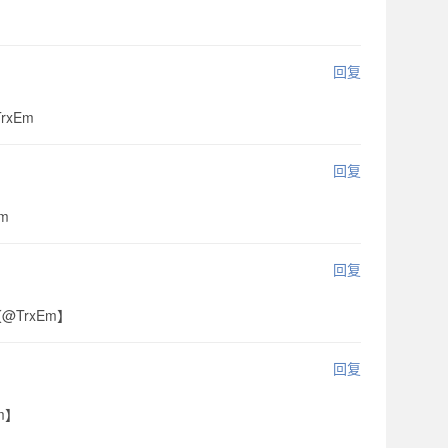
回复
rxEm
回复
m
回复
【@TrxEm】
回复
Em】