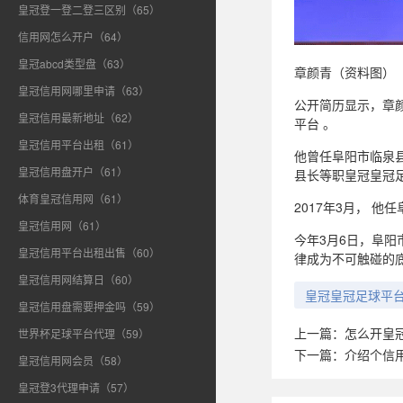
皇冠登一登二登三区别（65）
信用网怎么开户（64）
皇冠abcd类型盘（63）
章颜青（资料图）
皇冠信用网哪里申请（63）
公开简历显示，章颜
皇冠信用最新地址（62）
平台 。
皇冠信用平台出租（61）
他曾任阜阳市临泉
皇冠信用盘开户（61）
县长等职皇冠皇冠足
体育皇冠信用网（61）
2017年3月， 
皇冠信用网（61）
今年3月6日，阜
皇冠信用平台出租出售（60）
律成为不可触碰的
皇冠信用网结算日（60）
皇冠皇冠足球平
皇冠信用盘需要押金吗（59）
上一篇：
怎么开皇冠
世界杯足球平台代理（59）
下一篇：
介绍个信
皇冠信用网会员（58）
皇冠登3代理申请（57）