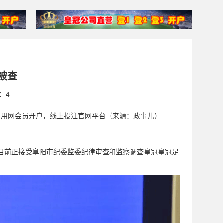
被查
：4
请、信用网会员开户，线上投注官网平台（来源：政事儿）
，目前正接受阜阳市纪委监委纪律审查和监察调查皇冠皇冠足