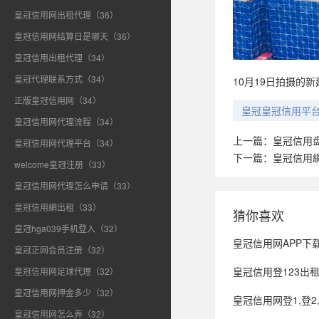
皇冠信用网出租代理（36）
皇冠信用网结算日是哪天（36）
皇冠信用出租代理（34）
皇冠代理联系方式（34）
10月19日拍摄的
正版皇冠信用网（34）
皇冠皇冠信用平
皇冠信用网代理流程（34）
上一篇：
皇冠信用盘
皇冠信用网代理平台（34）
下一篇：
皇冠信用
welcome皇冠注册（33）
皇冠信用网代理怎么申请（33）
皇冠信用網出租（33）
猜你喜欢
皇冠hga039手机登入（32）
皇冠信用网APP下载_停摆4
皇冠正网会员注册（32）
皇冠信用登123出
皇冠信用网足球代理（32）
皇冠信用网押金多少（32）
皇冠信用网登1,登2,登3出
皇冠信用网怎么弄（32）