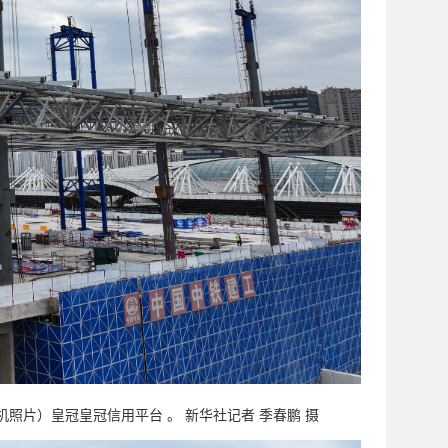
照片）皇冠皇冠信用平台 。 新华社记者 季春鹏 摄