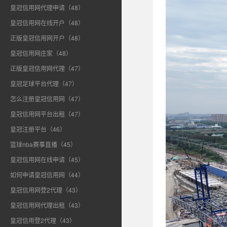
皇冠信用网代理申请（48）
皇冠信用网在线开户（48）
正版皇冠信用网开户（48）
皇冠信用网庄家（48）
正版皇冠信用网代理（47）
皇冠足球平台代理（47）
怎么注册皇冠信用网（47）
皇冠信用网平台出租（47）
皇冠注册平台（46）
篮球nba赛事直播（45）
皇冠信用网在线申请（45）
如何申请皇冠信用网（44）
皇冠信用网登2代理（43）
皇冠信用网代理出租（43）
皇冠信用登2代理（43）