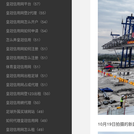
皇冠信用网平台（57）
皇冠信用网登2代理（55）
皇冠信用网怎么开户（54）
皇冠信用网如何申请（54）
怎么弄皇冠信用（51）
皇冠信用网如何注册（51）
皇冠信用网怎么注册（51）
体育皇冠信用网（51）
皇冠信用网出租足球（51）
皇冠信用网占成代理（51）
皇冠信用网登123出租（50）
皇冠信用網代理（50）
足球外围买球网站（49）
如何代理皇冠信用网（49）
10月19日拍摄的
皇冠信用网怎么租（49）