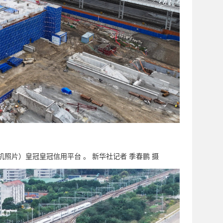
照片）皇冠皇冠信用平台 。 新华社记者 季春鹏 摄