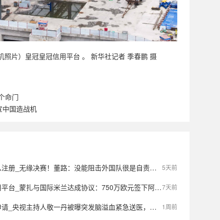
照片）皇冠皇冠信用平台 。 新华社记者 季春鹏 摄
个命门
宣中国造战机
_无缘决赛！董路：没能阻击外国队很是自责，孩子们尽力了责任在我
5天前
蒙扎与国际米兰达成协议：750万欧元签下阿金桑米罗，10%二转分成成亮点
7天前
主持人敬一丹被曝突发脑溢血紧急送医，最新公众号置顶评论回应：不信谣，不传谣
1周前