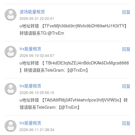
波场能量租赁
回复
2026-05-31 22:20:41
u地址转错 【TFveMjh36k69rrjWxfo9bDH89wHJ1K3tTY】
转错请联系TG:@TrxEm
trx能量租赁
回复
2026-06-10 02:44:57
u地址转错 【 TBr4dDE3qfsZEJ4nBdoDKAk6DxMgcs8888
】转错请联系TeleGram:【@TrxEm】
trx能量租赁
回复
2026-06-10 05:56:15
u地址转错 【TAi5A9fR8j3ATvH4whnfpce3hifjVVfW3o】转
错请联系TeleGram:【@TrxEm】
trx能量租赁
回复
2026-06-11 21:38:34