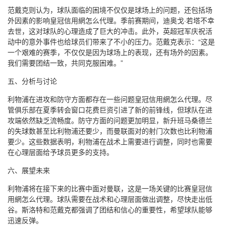
范戴克则认为，球队面临的困境不仅仅是球场上的问题，还包括场
外因素的影响皇冠信用網怎么代理。季前赛期间，迪奥戈·若塔不幸
去世，这对球队的心理造成了巨大的冲击。此外，英超冠军庆祝活
动中的意外事件也给球员们带来了不小的压力。范戴克表示：“这是
一个艰难的赛季，不仅仅是因为球场上的表现，还有场外的因素。
我们需要团结一致，共同克服困难。”
五、分析与讨论
利物浦在进攻和防守方面都存在一些问题皇冠信用網怎么代理。尽
管俱乐部在夏季转会窗口花费巨资引进了新的前锋线，但球队在进
攻端依然缺乏流畅度。防守方面的问题更加明显，新升班马桑德兰
的失球数甚至比利物浦还要少，而曼联面对的射门次数也比利物浦
要少。这些数据表明，利物浦在战术上需要进行调整，同时也需要
在心理层面给予球员更多的支持。
六、展望未来
利物浦将在接下来的比赛中面对曼联，这是一场关键的比赛皇冠信
用網怎么代理。球队需要在战术和心理层面做出调整，尽快走出低
谷。斯洛特和范戴克都强调了团结和信心的重要性，希望球队能够
迅速反弹。