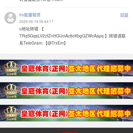
trx能量租赁
回复
2026-06-18 06:44:17
u地址转错 【
TRqSGqsLV2zfZnHGUciAc8cKbgQZWcAapq 】转错请联
系TeleGram:【@TrxEm】