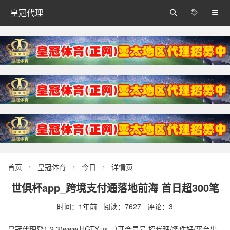
皇冠代理



首页
皇冠体育
今日
详情页



世俱杯app_跨境支付通落地前海 首日超300笔
时间：1年前 阅读：7627 评论：3
皇冠代理登1,2,3(www.HGTY.us—)开会员号,招代理/条件好/平台出