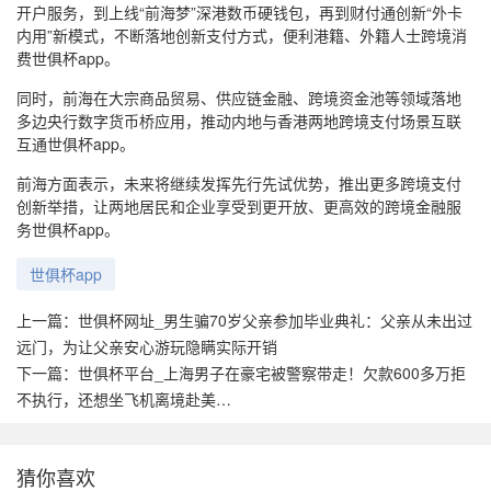
开户服务，到上线“前海梦”深港数币硬钱包，再到财付通创新“外卡
内用”新模式，不断落地创新支付方式，便利港籍、外籍人士跨境消
费世俱杯app。
同时，前海在大宗商品贸易、供应链金融、跨境资金池等领域落地
多边央行数字货币桥应用，推动内地与香港两地跨境支付场景互联
互通世俱杯app。
前海方面表示，未来将继续发挥先行先试优势，推出更多跨境支付
创新举措，让两地居民和企业享受到更开放、更高效的跨境金融服
务世俱杯app。
世俱杯app
上一篇：
世俱杯网址_男生骗70岁父亲参加毕业典礼：父亲从未出过
远门，为让父亲安心游玩隐瞒实际开销
下一篇：
世俱杯平台_上海男子在豪宅被警察带走！欠款600多万拒
不执行，还想坐飞机离境赴美…
猜你喜欢