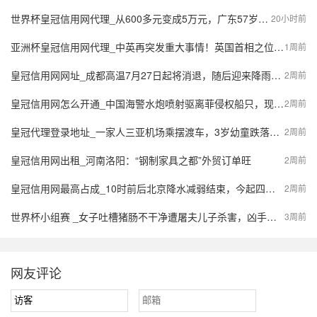
世界杯皇冠信用网代理_从600多元变成5万元，广东57岁保洁员掏空积蓄做医美，双眼皮手术后眼睛红痛、视物模糊，当事人：销售像人贩子一样围着我；机构拒绝回应
20小时前
亚洲杯皇冠信用网代理_中英再突发重大事情！英国首相之位刚易主，中方的电话打到伦敦
1周前
皇冠信用网网址_成都高温7月27日起将消退，随后迎来降雨时段
2周前
皇冠信用网怎么开通_中国海警水炮喷射驱离菲侵权船只，现场画面公布
2周前
皇冠代理登录地址_一家人三亚机场乘摆渡车，3岁幼童跌落受伤缝30多针！家属索赔120万，机场回应
2周前
皇冠信用网出租_河南洛阳：“钢制家具之都”外贸订单旺
2周前
皇冠信用网最高占成_10时前后北京降水减弱结束，今起四天有分散性雷阵雨
2周前
世界杯小组赛 _女子吐槽猪肠不干净遭屠夫儿子杀害，凶手患精神病属限制刑事责任能力人，一审终审宣判：被告人彭某因故意杀人罪，被判死刑，缓期二年执行
3周前
网友评论