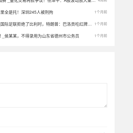
掀争议！任泽平：A股波动放大重要原因就是量化交易泛滥；百亿量化私募回应：市场认知有误，极端行情下量化恰恰是“稳定器”
群里全是托！深圳245人被刑拘
1个月前
拒绝了比利时，特朗普：巴洛贡吃红牌的动作不算犯规，两个家伙全速奔跑不小心撞到了一起
1个月前
 _侯某某，不得录用为山东省德州市公务员
1个月前