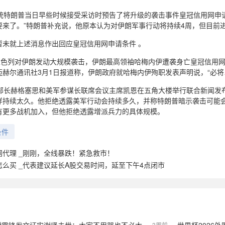
总统特朗普当日早些时候接受采访时预告了将升级的袭击事件皇冠信用网申请
要来了。”特朗普补充说，他原本认为对伊朗军事行动将持续4周，但目前
暂未就上述消息作出回应皇冠信用网申请条件 。
和以色列对伊朗发动大规模袭击，伊朗最高领袖哈梅内伊遭袭身亡皇冠信用
赫尔通讯社3月1日报道称，伊朗政府就哈梅内伊殉职发表声明说，“必将
防部长赫格塞思和美军参谋长联席会议主席凯恩在五角大楼举行联合新闻发
样持续太久。他拒绝透露美军行动会持续多久，并称特朗普暗示袭击可能会
有更多战机加入，但他拒绝透露增派兵力的具体规模。
条件
网代理 _刚刚，全线暴跌！紧急救市！
怎么买 _代表建议延长A股交易时间，延至下午4点闭市
3周前