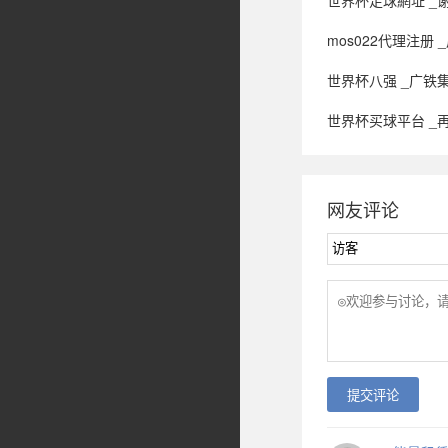
世界杯足球網址 _
mos022代理注册 _周星驰导演新片《功
世界杯八强 _广铁
世界杯买球平台 _再见青
网友评论
提交评论