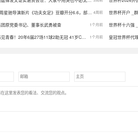
谢霆锋发文证实谢贤去世：大家不用哭也不必太伤心
世界杯2026外围赛 _量化交易再
夫女足》豆瓣开分6.6，部分网友只打了一星；盗摄猖獗，大量商家售卖枪版，标价从0.8元到9.9元不等
世界杯开户 _
4周前
集团原党委书记、董事长武勇被查
世界杯十六强 _国际足联
1个月前
春！20年6届27场11球2助无冠 41岁C罗泪别世界杯
皇冠世界杯代理
1个月前