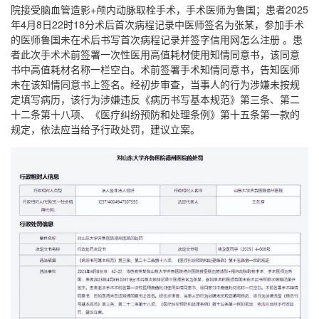
院接受脑血管造影+颅内动脉取栓手术，手术医师为鲁国；患者2025
年4月8日22时18分术后首次病程记录中医师签名为张某，参加手术
的医师鲁国未在术后书写首次病程记录并签字信用网怎么注册 。患
者此次手术术前签署一次性医用高值耗材使用知情同意书，该同意
书中高值耗材名称一栏空白。术前签署手术知情同意书，告知医师
未在该知情同意书上签名。经初步审查，当事人的行为涉嫌未按规
定填写病历，该行为涉嫌违反《病历书写基本规范》第三条、第二
十二条第十八项、《医疗纠纷预防和处理条例》第十五条第一款的
规定，依法应当给予行政处罚，建议立案。