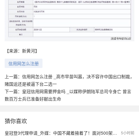
【来源：新黄河】
信用网怎么注册
上一篇：
信用网怎么注册 _高市早苗叫嚣，决不容许中国出口制裁，
赌国运还是被逼下台二选一
下一篇：
皇冠信用网需要押金吗 _以媒称伊朗陆军总司令身亡 曾言
数百万士兵已准备好献出生命
猜你喜欢
皇冠登3代理申请_外媒：中国不藏着掖着了！面对500架歼20，望美飞行员各个是王牌
5小时前