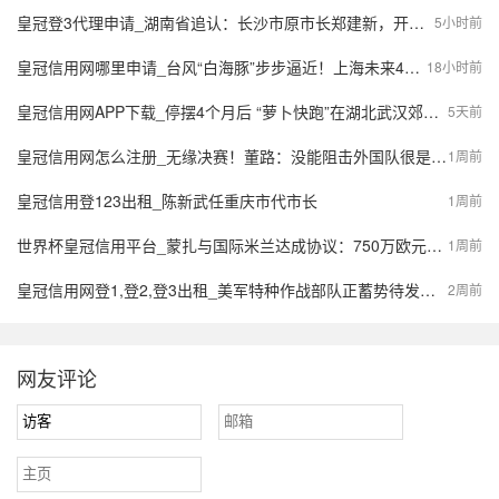
皇冠登3代理申请_湖南省追认：长沙市原市长郑建新，开除党籍；曾因重大事故失职失责被免去市长职务；曾任湖南省财政厅厅长等
5小时前
皇冠信用网哪里申请_台风“白海豚”步步逼近！上海未来4天风长雨强，或有龙卷风出现
18小时前
皇冠信用网APP下载_停摆4个月后 “萝卜快跑”在湖北武汉郊区重新接单，多名本地用户发帖称重新叫到车
5天前
皇冠信用网怎么注册_无缘决赛！董路：没能阻击外国队很是自责，孩子们尽力了责任在我
1周前
皇冠信用登123出租_陈新武任重庆市代市长
1周前
世界杯皇冠信用平台_蒙扎与国际米兰达成协议：750万欧元签下阿金桑米罗，10%二转分成成亮点
1周前
皇冠信用网登1,登2,登3出租_美军特种作战部队正蓄势待发，派数千美军入境伊朗，强行夺取9吨铀浓缩？
2周前
网友评论