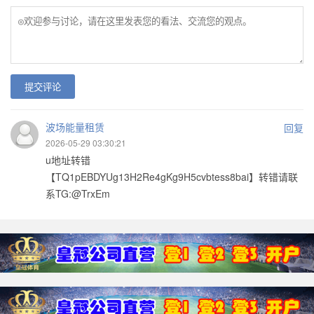
提交评论
波场能量租赁
回复
2026-05-29 03:30:21
u地址转错
【TQ1pEBDYUg13H2Re4gKg9H5cvbtess8bai】转错请联
系TG:@TrxEm