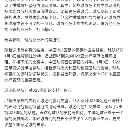
现了拼搏精神皇冠信用网出租。其中，某些球员在比赛中展现出的
技术能力与战术意识值得肯定。尤其是在丢球后，球队发起了潮水
般的进攻，虽然未能改写比分，但这种拼搏精神恰恰是年轻球员成
长过程中必不可少的一部分。球员们在比赛中的表现，将为他们在
接下来的亚洲杯上打下基础。
赛事影响：备战亚洲杯的紧迫性
随着这场热身赛的结束，中国U23国足的集训也宣告结束，球队将在
1月3日启程前往沙特，备战即将到来的U23亚洲杯皇冠信用网出
租。在接下来的比赛中，中国队将面临更强的对手。1月8日，U23
国足将迎战伊拉克队，接着是与澳大利亚队和泰国队的较量。球队
能否在关键时刻调整状态，找到最佳阵容，将是决定他们在本届亚
洲杯表现的重要因素。
球迷的期待：对U23国足的支持与信心
尽管热身赛的失利让球迷们感到失望，但大家对U23国足在亚洲杯上
的表现仍抱有期待皇冠信用网出租。球迷们在社交媒体上发起了#支
持U23国足的话题，表达对球队的支持与期待。中国足球正处于一个
新的发展阶段，年轻球员们的成长不仅关乎个人的职业生涯，更关
乎整个国家足球的未来。