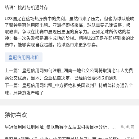
结语：挑战与机遇并存
U23国足在这场热身赛中的失利，虽然带来了压力，但也为球队敲响
了警钟皇冠信用网出租。亚洲杯即将来临，球队需要迅速调整，吸
取教训，争取在比赛中展现出更强的竞争力。正如足球所传达的精
神：每一次失败都是通往成功的阶梯。期待U23国足在即将到来的比
赛中，能够实现自我超越，给球迷带来更多惊喜。
皇冠信用网出租
上一篇：
皇冠信用网如何注册_湖南一地公交公司将取消老年人免费
乘公交优惠，当地：企业私自决定，已经约谈要求取消通知
下一篇：
皇冠信用网出租_中方拒绝和美国谈判？特朗普转身通告全
球，局势愈发严峻了
猜你喜欢
皇冠信用网注册网址_曼联新赛季左后卫引援目标分析：劳姆、霍尔与胡安·米兰达的竞争之战
19小时前
1天前