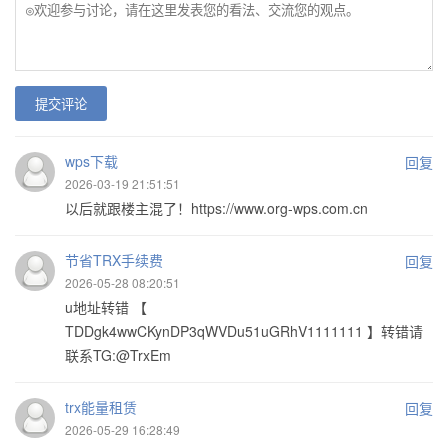
提交评论
wps下载
回复
2026-03-19 21:51:51
以后就跟楼主混了！https://www.org-wps.com.cn
节省TRX手续费
回复
2026-05-28 08:20:51
u地址转错 【
TDDgk4wwCKynDP3qWVDu51uGRhV1111111 】转错请
联系TG:@TrxEm
trx能量租赁
回复
2026-05-29 16:28:49