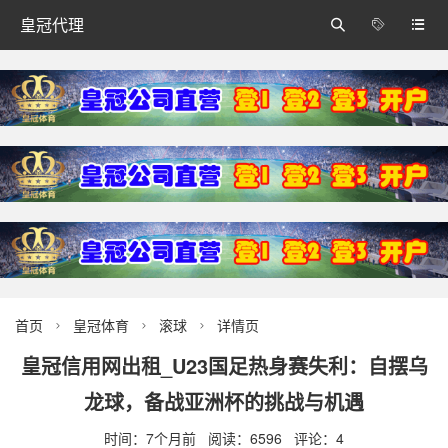
皇冠代理



首页
皇冠体育
滚球
详情页



皇冠信用网出租_U23国足热身赛失利：自摆乌
龙球，备战亚洲杯的挑战与机遇
时间：7个月前 阅读：6596 评论：4