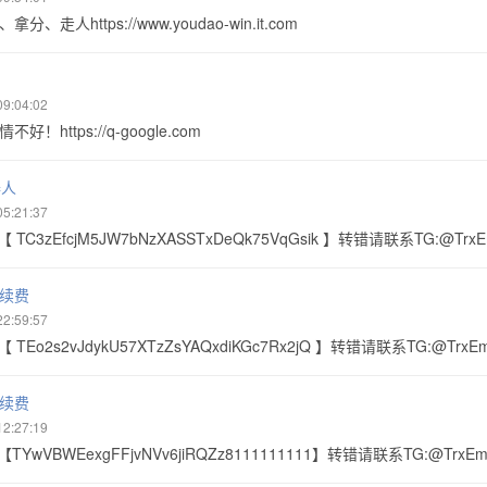
、走人https://www.youdao-win.it.com
09:04:02
！https://q-google.com
器人
05:21:37
 TC3zEfcjM5JW7bNzXASSTxDeQk75VqGsik 】转错请联系TG:@Trx
手续费
22:59:57
 TEo2s2vJdykU57XTzZsYAQxdiKGc7Rx2jQ 】转错请联系TG:@TrxE
手续费
12:27:19
TYwVBWEexgFFjvNVv6jiRQZz8111111111】转错请联系TG:@TrxE