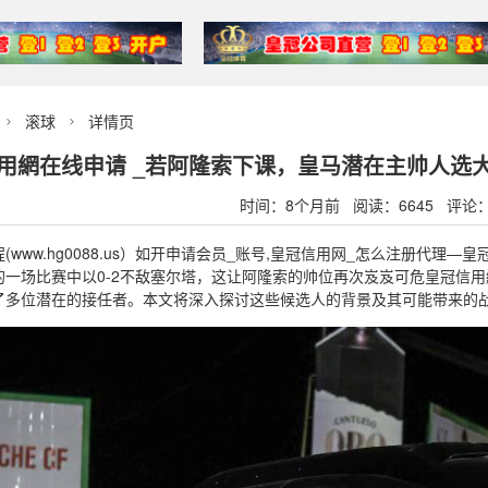
滚球
详情页


用網在线申请 _若阿隆索下课，皇马潜在主帅人选
时间：8个月前 阅读：6645 评论：
(www.hg0088.us）如开申请会员_账号,皇冠信用网_怎么注册代理
的一场比赛中以0-2不敌塞尔塔，这让阿隆索的帅位再次岌岌可危皇冠信用
了多位潜在的接任者。本文将深入探讨这些候选人的背景及其可能带来的