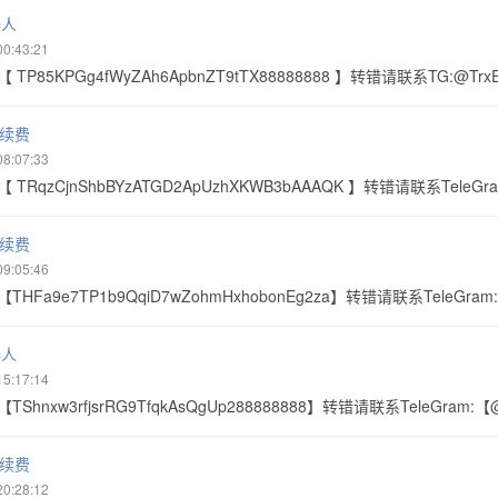
器人
00:43:21
 TP85KPGg4fWyZAh6ApbnZT9tTX88888888 】转错请联系TG:@Trx
手续费
08:07:33
 TRqzCjnShbBYzATGD2ApUzhXKWB3bAAAQK 】转错请联系TeleGr
手续费
09:05:46
THFa9e7TP1b9QqiD7wZohmHxhobonEg2za】转错请联系TeleGram
器人
15:17:14
TShnxw3rfjsrRG9TfqkAsQgUp288888888】转错请联系TeleGram:【
手续费
20:28:12