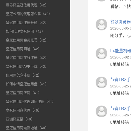
世界杯皇冠信用代理（42）
看帖、回帖、拿分
皇冠公司的代理怎么拿（42）
谷歌浏览器
皇冠信用网注册开通（42）
2026-03-05 
如何代理皇冠信用（42）
刚分手，心情不好
皇冠信用网会员账号（42）
皇冠信用网网址（42）
trx能量机
2026-05-02 
皇冠信用网在线注册（42）
u地址转错 【
皇冠信用网APP下载（42）
信用网怎么注册（42）
节省TRX
如何申请皇冠信用盘（41）
2026-05-25 
皇冠信用网正网（41）
u地址转错 【
皇冠信用网代理如何注册（41）
节省TRX
皇冠信用盘代理（40）
2026-05-26 
亚洲杯直播（40）
u地址转错 【
皇冠信用网最新地址（40）