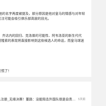
他的名字再度被提及，部分原因是他对皇马的情感与对年轻
关注可能会吸引俱乐部高层的目光。
。齐达内的回归、克洛普的可能性、阿韦洛亚的新生代代
阿隆索的表现将直接影响到这些候选人的命运，而皇马球迷
亚慌了！
_无缘决赛！董路：没能阻击外国队很是自责，孩子们尽力了责任在我
5天前