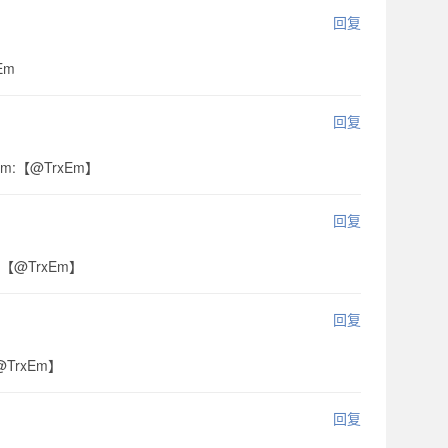
回复
Em
回复
am:【@TrxEm】
回复
:【@TrxEm】
回复
@TrxEm】
回复